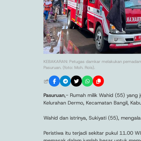
KEBAKARAN: Petugas damkar melakukan pemadaman 
Pasuruan. (foto: Moh. Rois).
Pasuruan
,- Rumah milik Wahid (55) yang 
Kelurahan Dermo, Kecamatan Bangil, Kabu
Wahid dan istrinya, Sukiyati (55), mengala
Peristiwa itu terjadi sekitar pukul 11.00 
memasak dalam jumlah besar untuk mem