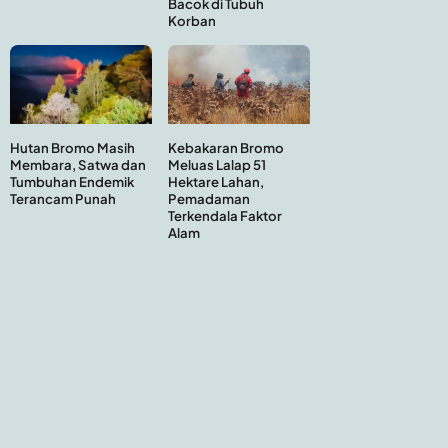
Bacok di Tubuh
Korban
Hutan Bromo Masih
Kebakaran Bromo
Membara, Satwa dan
Meluas Lalap 51
Tumbuhan Endemik
Hektare Lahan,
Terancam Punah
Pemadaman
Terkendala Faktor
Alam