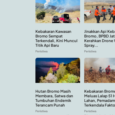
Kebakaran Kawasan
Jinakkan Api Keb
Bromo Sempat
Bromo, BPBD Jat
Terkendali, Kini Muncul
Kerahkan Drone 
Titik Api Baru
Spray...
Peristiwa
Peristiwa
Hutan Bromo Masih
Kebakaran Brom
Membara, Satwa dan
Meluas Lalap 51 
Tumbuhan Endemik
Lahan, Pemadam
Terancam Punah
Terkendala Faktor
Peristiwa
Peristiwa