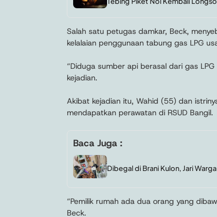
Tebing Piket Nol Kembali Longsor
Salah satu petugas damkar, Beck, menye
kelalaian penggunaan tabung gas LPG us
“Diduga sumber api berasal dari gas LPG 
kejadian.
Akibat kejadian itu, Wahid (55) dan istrin
mendapatkan perawatan di RSUD Bangil.
Baca Juga :
Dibegal di Brani Kulon, Jari Warga
“Pemilik rumah ada dua orang yang dibaw
Beck.