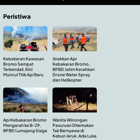
Peristiwa
Kebakaran Kawasan
Jinakkan Api
Bromo Sempat
Kebakaran Bromo,
Terkendali, Kini
BPBD Jatim Kerahkan
Muncul Titik Api Baru
Drone Water Spray
dan Helikopter
Api Kebakaran Bromo
Wanita Winongan
Mengarah ke B-29,
Pasuruan Ditemukan
BPBD Lumajang Siaga
Tak Bernyawa di
Kebun Jeruk, Ada Luka