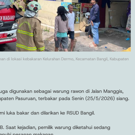
di lokasi kebakaran Kelurahan Dermo, Kecamatan Bangil, Kabupaten
juga digunakan sebagai warung rawon di Jalan Manggis,
paten Pasuruan, terbakar pada Senin (25/5/2026) siang.
mi luka bakar dan dilarikan ke RSUD Bangil.
WIB. Saat kejadian, pemilik warung diketahui sedang
enuhi pesanan makanan.