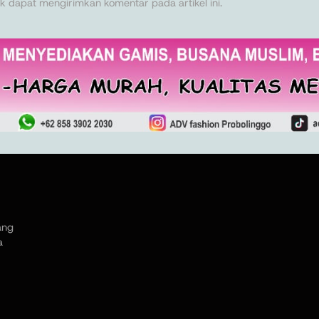
k dapat mengirimkan komentar pada artikel ini.
ang
a