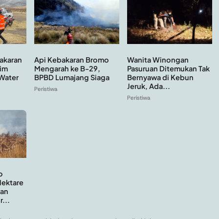
Api Kebakaran Bromo
Wanita Winongan
akaran
Mengarah ke B-29,
Pasuruan Ditemukan Tak
im
BPBD Lumajang Siaga
Bernyawa di Kebun
Water
Jeruk, Ada...
Peristiwa
Peristiwa
o
Hektare
an
...