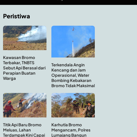
Peristiwa
Kawasan Bromo
Terbakar, TNBTS
Terkendala Angin
Sebut Api Berasal dari
Kencang dan Jam
Perapian Buatan
Operasional, Water
Warga
Bombing Kebakaran
Bromo Tidak Maksimal
Titik Api Baru Bromo
Karhutla Bromo
Meluas, Lahan
Mengancam, Polres
Terdampak Kini Capai
Lumajang Bangun