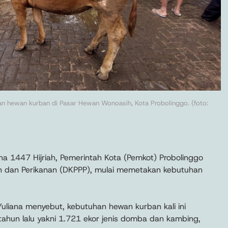
n hewan kurban di Pasar Hewan Wonoasih, Kota Probolinggo. (foto:
dha 1447 Hijriah, Pemerintah Kota (Pemkot) Probolinggo
an dan Perikanan (DKPPP), mulai memetakan kebutuhan
 Yuliana menyebut, kebutuhan hewan kurban kali ini
un lalu yakni 1.721 ekor jenis domba dan kambing,