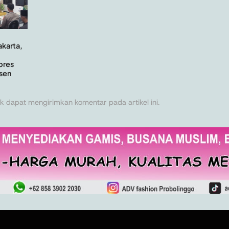
akarta,
pres
rsen
k dapat mengirimkan komentar pada artikel ini.