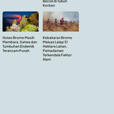
Bacok di Tubuh
Korban
Hutan Bromo Masih
Kebakaran Bromo
Membara, Satwa dan
Meluas Lalap 51
Tumbuhan Endemik
Hektare Lahan,
Terancam Punah
Pemadaman
Terkendala Faktor
Alam