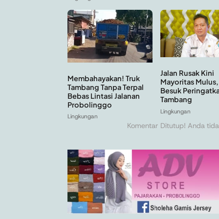
Jalan Rusak Kini
Membahayakan! Truk
Mayoritas Mulus
Tambang Tanpa Terpal
Besuk Peringatka
Bebas Lintasi Jalanan
Tambang
Probolinggo
Lingkungan
Lingkungan
Komentar Ditutup! Anda tida