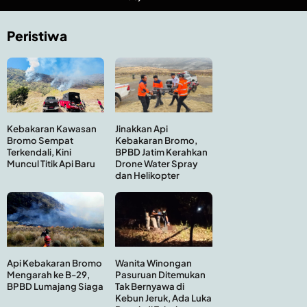
Peristiwa
Kebakaran Kawasan
Jinakkan Api
Bromo Sempat
Kebakaran Bromo,
Terkendali, Kini
BPBD Jatim Kerahkan
Muncul Titik Api Baru
Drone Water Spray
dan Helikopter
Api Kebakaran Bromo
Wanita Winongan
Mengarah ke B-29,
Pasuruan Ditemukan
BPBD Lumajang Siaga
Tak Bernyawa di
Kebun Jeruk, Ada Luka