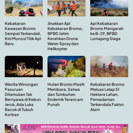
Kebakaran
Api Kebakaran
Jinakkan Api
Kawasan Bromo
Bromo Mengarah
Kebakaran Bromo,
Sempat Terkendali,
ke B-29, BPBD
BPBD Jatim
Kini Muncul Titik Api
Lumajang Siaga
Kerahkan Drone
Baru
Water Spray dan
Helikopter
Hutan Bromo Masih
Wanita Winongan
Kebakaran Bromo
Membara, Satwa
Pasuruan
Meluas Lalap 51
dan Tumbuhan
Ditemukan Tak
Hektare Lahan,
Endemik Terancam
Bernyawa di Kebun
Pemadaman
Punah
Jeruk, Ada Luka
Terkendala Faktor
Bacok di Tubuh
Alam
Korban