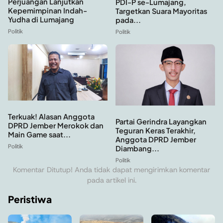
Perjuangan Lanjutkan
PDI-P se-Lumajang,
Kepemimpinan Indah-
Targetkan Suara Mayoritas
Yudha di Lumajang
pada...
Politik
Politik
Terkuak! Alasan Anggota
Partai Gerindra Layangkan
DPRD Jember Merokok dan
Teguran Keras Terakhir,
Main Game saat...
Anggota DPRD Jember
Politik
Diambang...
Politik
Komentar Ditutup! Anda tidak dapat mengirimkan komentar
pada artikel ini.
Peristiwa