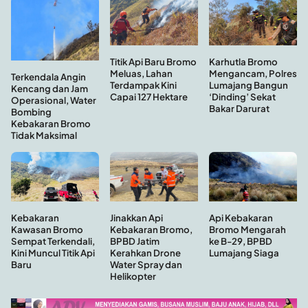
Titik Api Baru Bromo
Karhutla Bromo
Meluas, Lahan
Mengancam, Polres
Terkendala Angin
Terdampak Kini
Lumajang Bangun
Kencang dan Jam
Capai 127 Hektare
‘Dinding’ Sekat
Operasional, Water
Bakar Darurat
Bombing
Kebakaran Bromo
Tidak Maksimal
Kebakaran
Api Kebakaran
Jinakkan Api
Kawasan Bromo
Bromo Mengarah
Kebakaran Bromo,
Sempat Terkendali,
ke B-29, BPBD
BPBD Jatim
Kini Muncul Titik Api
Lumajang Siaga
Kerahkan Drone
Baru
Water Spray dan
Helikopter