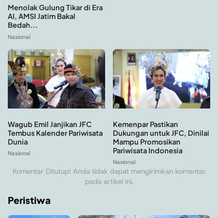
Menolak Gulung Tikar di Era
AI, AMSI Jatim Bakal
Bedah...
Nasional
Kemenpar Pastikan
Wagub Emil Janjikan JFC
Dukungan untuk JFC, Dinilai
Tembus Kalender Pariwisata
Mampu Promosikan
Dunia
Pariwisata Indonesia
Nasional
Nasional
Komentar Ditutup! Anda tidak dapat mengirimkan komentar
pada artikel ini.
Peristiwa