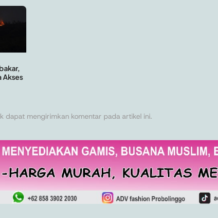
bakar,
a Akses
k dapat mengirimkan komentar pada artikel ini.