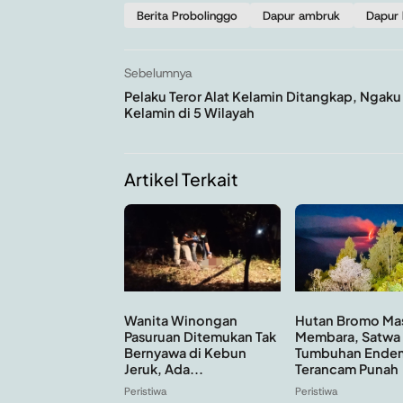
Berita Probolinggo
Dapur ambruk
Dapur 
Sebelumnya
Pelaku Teror Alat Kelamin Ditangkap, Ngaku
Kelamin di 5 Wilayah
Artikel Terkait
Hutan Bromo Ma
Wanita Winongan
Membara, Satwa
Pasuruan Ditemukan Tak
Tumbuhan Ende
Bernyawa di Kebun
Terancam Punah
Jeruk, Ada...
Peristiwa
Peristiwa