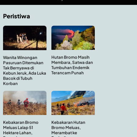
Peristiwa
Hutan Bromo Masih
Wanita Winongan
Membara, Satwa dan
Pasuruan Ditemukan
Tumbuhan Endemik
Tak Bernyawa di
Terancam Punah
Kebun Jeruk, Ada Luka
Bacok di Tubuh
Korban
Kebakaran Hutan
Kebakaran Bromo
Bromo Meluas,
Meluas Lalap 51
Merambat ke
Hektare Lahan,