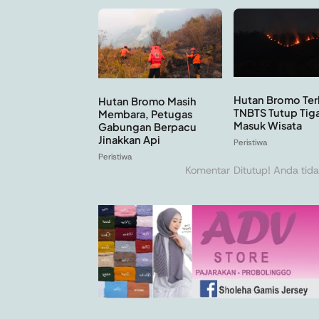
Hutan Bromo Ter
Hutan Bromo Masih
TNBTS Tutup Tig
Membara, Petugas
Masuk Wisata
Gabungan Berpacu
Jinakkan Api
Peristiwa
Peristiwa
Komentar Ditutup! Anda tida