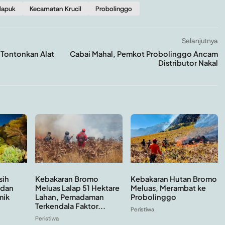
lapuk
Kecamatan Krucil
Probolinggo
Selanjutnya
 Tontonkan Alat
Cabai Mahal, Pemkot Probolinggo Ancam
Distributor Nakal
sih
Kebakaran Hutan Bromo
Kebakaran Bromo
 dan
Meluas, Merambat ke
Meluas Lalap 51 Hektare
mik
Probolinggo
Lahan, Pemadaman
Terkendala Faktor...
Peristiwa
Peristiwa