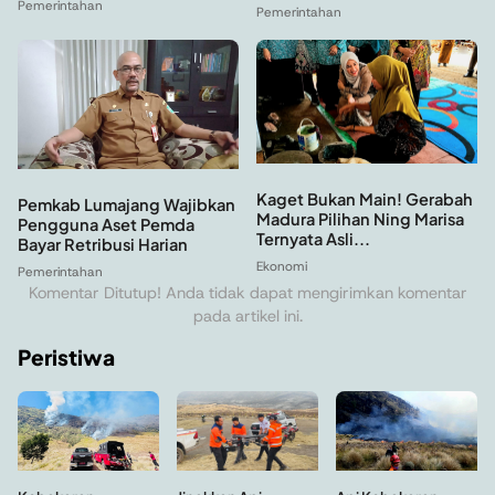
Pemerintahan
Pemerintahan
Kaget Bukan Main! Gerabah
Pemkab Lumajang Wajibkan
Madura Pilihan Ning Marisa
Pengguna Aset Pemda
Ternyata Asli...
Bayar Retribusi Harian
Ekonomi
Pemerintahan
Komentar Ditutup! Anda tidak dapat mengirimkan komentar
pada artikel ini.
Peristiwa