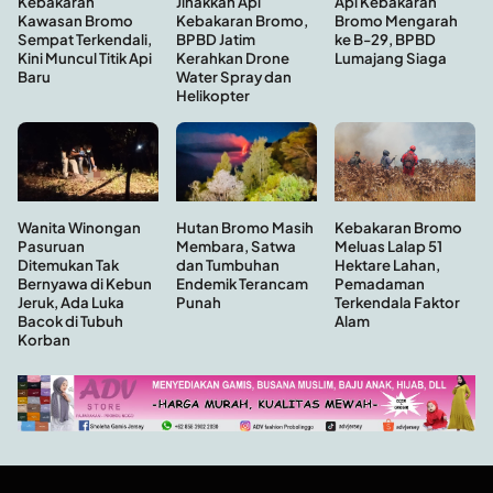
Kebakaran
Api Kebakaran
Jinakkan Api
Kawasan Bromo
Bromo Mengarah
Kebakaran Bromo,
Sempat Terkendali,
ke B-29, BPBD
BPBD Jatim
Kini Muncul Titik Api
Lumajang Siaga
Kerahkan Drone
Baru
Water Spray dan
Helikopter
Hutan Bromo Masih
Wanita Winongan
Kebakaran Bromo
Membara, Satwa
Pasuruan
Meluas Lalap 51
dan Tumbuhan
Ditemukan Tak
Hektare Lahan,
Endemik Terancam
Bernyawa di Kebun
Pemadaman
Punah
Jeruk, Ada Luka
Terkendala Faktor
Bacok di Tubuh
Alam
Korban