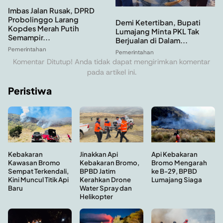
Imbas Jalan Rusak, DPRD
Probolinggo Larang
Demi Ketertiban, Bupati
Kopdes Merah Putih
Lumajang Minta PKL Tak
Semampir...
Berjualan di Dalam...
Pemerintahan
Pemerintahan
Komentar Ditutup! Anda tidak dapat mengirimkan komentar
pada artikel ini.
Peristiwa
Kebakaran
Api Kebakaran
Jinakkan Api
Kawasan Bromo
Bromo Mengarah
Kebakaran Bromo,
Sempat Terkendali,
ke B-29, BPBD
BPBD Jatim
Kini Muncul Titik Api
Lumajang Siaga
Kerahkan Drone
Baru
Water Spray dan
Helikopter