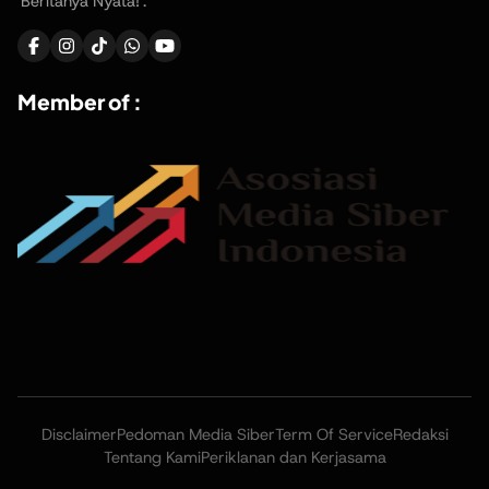
'Beritanya Nyata!'.
Member of :
Disclaimer
Pedoman Media Siber
Term Of Service
Redaksi
Tentang Kami
Periklanan dan Kerjasama