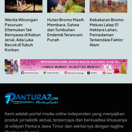
Hutan Bromo Masih
Wanita Winongan
Kebakaran Bromo
Membara, Satwa
Pasuruan
Meluas Lalap 51
dan Tumbuhan
Ditemukan Tak
Hektare Lahan,
Endemik Terancam
Bernyawa di Kebun
Pemadaman
Punah
Jeruk, Ada Luka
Terkendala Faktor
Bacok di Tubuh
Alam
Korban
Kami adalah portal media online independen yang menyajikan
produk jurnalistik aktual, terpercaya dan berkualitas khususnya
di wilayah Pantura Jawa Timur dan sekitarnya dengan tagline