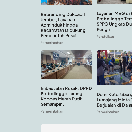
Layanan MBG di K
Rebranding Dukcapil
Probolinggo Terh
Jember, Layanan
SPPG Ungkap D
Adminduk hingga
Pungli
Kecamatan Didukung
Pemerintah Pusat
Pendidikan
Pemerintahan
Imbas Jalan Rusak, DPRD
Probolinggo Larang
Demi Ketertiban,
Kopdes Merah Putih
Lumajang Minta 
Semampir...
Berjualan di Dala
Pemerintahan
Pemerintahan