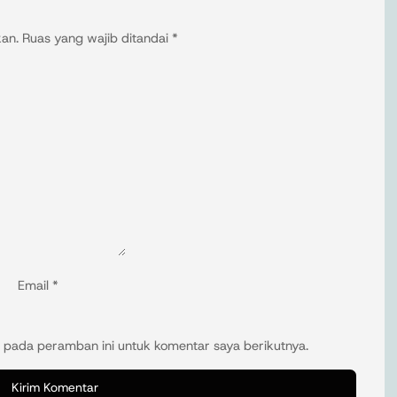
kan.
Ruas yang wajib ditandai
*
Email
*
 pada peramban ini untuk komentar saya berikutnya.