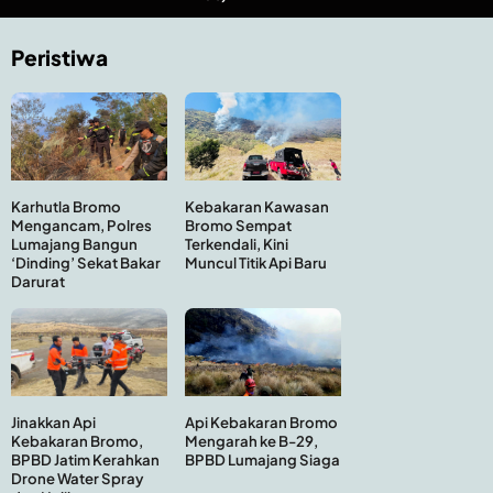
Peristiwa
Kebakaran Kawasan
Karhutla Bromo
Bromo Sempat
Mengancam, Polres
Terkendali, Kini
Lumajang Bangun
Muncul Titik Api Baru
‘Dinding’ Sekat Bakar
Darurat
Api Kebakaran Bromo
Jinakkan Api
Mengarah ke B-29,
Kebakaran Bromo,
BPBD Lumajang Siaga
BPBD Jatim Kerahkan
Drone Water Spray