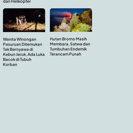
dan Helikopter
Hutan Bromo Masih
Wanita Winongan
Membara, Satwa dan
Pasuruan Ditemukan
Tumbuhan Endemik
Tak Bernyawa di
Terancam Punah
Kebun Jeruk, Ada Luka
Bacok di Tubuh
Korban