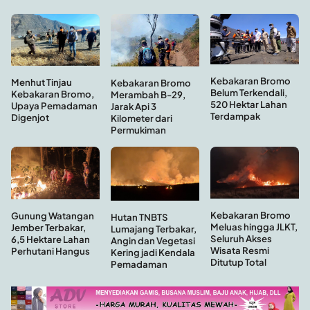
Kebakaran Bromo
Menhut Tinjau
Kebakaran Bromo
Belum Terkendali,
Kebakaran Bromo,
Merambah B-29,
520 Hektar Lahan
Upaya Pemadaman
Jarak Api 3
Terdampak
Digenjot
Kilometer dari
Permukiman
Kebakaran Bromo
Gunung Watangan
Hutan TNBTS
Meluas hingga JLKT,
Jember Terbakar,
Lumajang Terbakar,
Seluruh Akses
6,5 Hektare Lahan
Angin dan Vegetasi
Wisata Resmi
Perhutani Hangus
Kering jadi Kendala
Ditutup Total
Pemadaman