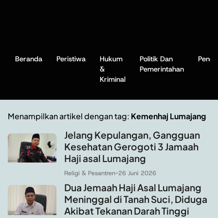
Beranda
Peristiwa
Hukum
Politik Dan
Pendi
&
Pemerintahan
Kriminal
Menampilkan artikel dengan tag:
Kemenhaj Lumajang
Jelang Kepulangan, Gangguan
Kesehatan Gerogoti 3 Jamaah
Haji asal Lumajang
Religi & Pesantren
-
26 Juni 2026
Dua Jemaah Haji Asal Lumajang
Meninggal di Tanah Suci, Diduga
Akibat Tekanan Darah Tinggi