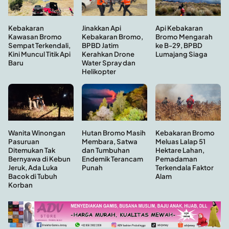
Kebakaran
Api Kebakaran
Jinakkan Api
Kawasan Bromo
Bromo Mengarah
Kebakaran Bromo,
Sempat Terkendali,
ke B-29, BPBD
BPBD Jatim
Kini Muncul Titik Api
Lumajang Siaga
Kerahkan Drone
Baru
Water Spray dan
Helikopter
Hutan Bromo Masih
Wanita Winongan
Kebakaran Bromo
Membara, Satwa
Pasuruan
Meluas Lalap 51
dan Tumbuhan
Ditemukan Tak
Hektare Lahan,
Endemik Terancam
Bernyawa di Kebun
Pemadaman
Punah
Jeruk, Ada Luka
Terkendala Faktor
Bacok di Tubuh
Alam
Korban