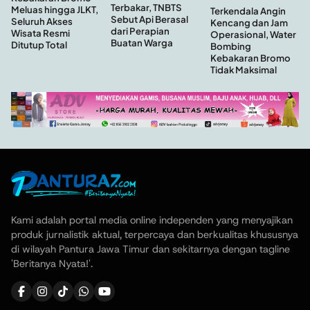
Terbakar, TNBTS
Meluas hingga JLKT,
Terkendala Angin
Sebut Api Berasal
Seluruh Akses
Kencang dan Jam
dari Perapian
Wisata Resmi
Operasional, Water
Buatan Warga
Ditutup Total
Bombing
Kebakaran Bromo
Tidak Maksimal
Kami adalah portal media online independen yang menyajikan
produk jurnalistik aktual, terpercaya dan berkualitas khususnya
di wilayah Pantura Jawa Timur dan sekitarnya dengan tagline
'Beritanya Nyata!'.