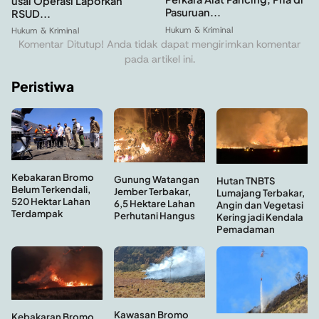
usai Operasi Laporkan
Pasuruan...
RSUD...
Hukum & Kriminal
Hukum & Kriminal
Komentar Ditutup! Anda tidak dapat mengirimkan komentar
pada artikel ini.
Peristiwa
Kebakaran Bromo
Gunung Watangan
Hutan TNBTS
Belum Terkendali,
Jember Terbakar,
Lumajang Terbakar,
520 Hektar Lahan
6,5 Hektare Lahan
Angin dan Vegetasi
Terdampak
Perhutani Hangus
Kering jadi Kendala
Pemadaman
Kawasan Bromo
Kebakaran Bromo