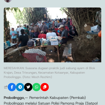
MERESAHKAN: Suasana dugaan praktik judi sabung ayam di Blok
Krajan, Desa Triwungan, Kecamatan Kotaanyar, Kabupaten
Probolinggo. (Foto: Moch Rochim)
Probolinggo
,— Pemerintah Kabupaten (Pemkab)
Probolinggo melalui Satuan Polisi Pamong Praja (Satpol