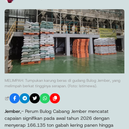
MELIMPAH: Tumpukan karung beras di gudang Bulog Jember, yang
melimpah berkat tingginya serapan. (Foto: Istimewa).
Jember
,- Perum Bulog Cabang Jember mencatat
capaian signifikan pada awal tahun 2026 dengan
menyerap 166.135 ton gabah kering panen hingga