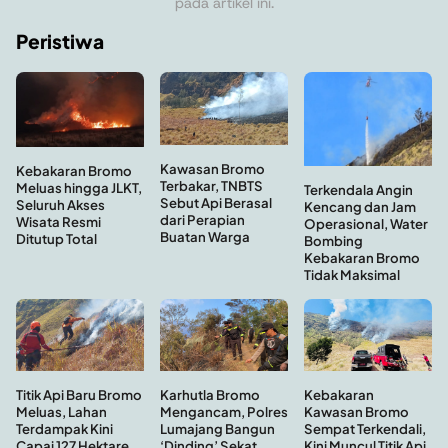
pada artikel ini.
Peristiwa
Kawasan Bromo
Kebakaran Bromo
Terbakar, TNBTS
Meluas hingga JLKT,
Terkendala Angin
Sebut Api Berasal
Seluruh Akses
Kencang dan Jam
dari Perapian
Wisata Resmi
Operasional, Water
Buatan Warga
Ditutup Total
Bombing
Kebakaran Bromo
Tidak Maksimal
Kebakaran
Titik Api Baru Bromo
Karhutla Bromo
Kawasan Bromo
Meluas, Lahan
Mengancam, Polres
Sempat Terkendali,
Terdampak Kini
Lumajang Bangun
Kini Muncul Titik Api
Capai 127 Hektare
‘Dinding’ Sekat