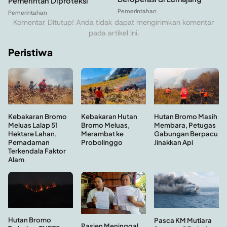
Pemerintah Diproteksi
Pemerintahan
Pemerintahan
Komentar Ditutup! Anda tidak dapat mengirimkan komentar
pada artikel ini.
Peristiwa
Kebakaran Hutan
Hutan Bromo Masih
Kebakaran Bromo
Bromo Meluas,
Membara, Petugas
Meluas Lalap 51
Merambat ke
Gabungan Berpacu
Hektare Lahan,
Probolinggo
Jinakkan Api
Pemadaman
Terkendala Faktor
Alam
Hutan Bromo
Pasca KM Mutiara
Pasien Meninggal