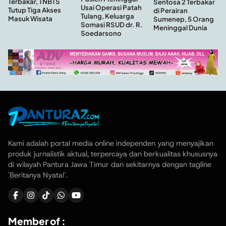
Terbakar, TNBTS
Sentosa 2 Terbakar
Usai Operasi Patah
Tutup Tiga Akses
di Perairan
Tulang, Keluarga
Masuk Wisata
Sumenep, 5 Orang
Somasi RSUD dr. R.
Meninggal Dunia
Soedarsono
Kami adalah portal media online independen yang menyajikan
produk jurnalistik aktual, terpercaya dan berkualitas khususnya
di wilayah Pantura Jawa Timur dan sekitarnya dengan tagline
'Beritanya Nyata!'.
Member of :