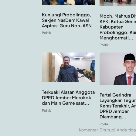
Kunjungi Probolinggo,
Moch. Mahrus Di
Sekjen NasDem Kawal
KPK, Ketua Geri
Aspirasi Guru Non-ASN
Kabupaten
Probolinggo: Ka
Politik
Menghormati...
Politik
Terkuak! Alasan Anggota
Partai Gerindra
DPRD Jember Merokok
Layangkan Tegur
dan Main Game saat...
Keras Terakhir, 
Politik
DPRD Jember
Diambang...
Politik
Komentar Ditutup! Anda tida