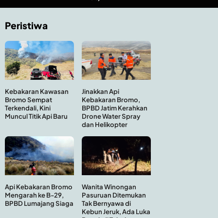
Peristiwa
Kebakaran Kawasan
Jinakkan Api
Bromo Sempat
Kebakaran Bromo,
Terkendali, Kini
BPBD Jatim Kerahkan
Muncul Titik Api Baru
Drone Water Spray
dan Helikopter
Api Kebakaran Bromo
Wanita Winongan
Mengarah ke B-29,
Pasuruan Ditemukan
BPBD Lumajang Siaga
Tak Bernyawa di
Kebun Jeruk, Ada Luka