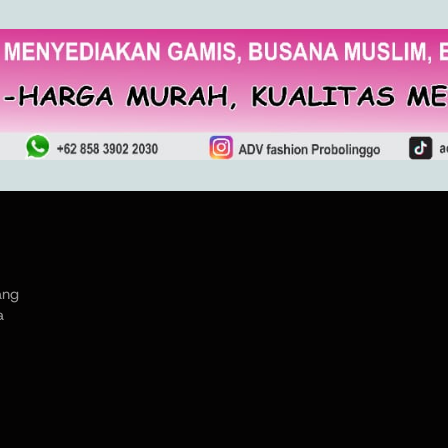
ang
a