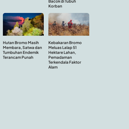
Bacok di Tubuh
Korban
Hutan Bromo Masih
Kebakaran Bromo
Membara, Satwa dan
Meluas Lalap 51
Tumbuhan Endemik
Hektare Lahan,
Terancam Punah
Pemadaman
Terkendala Faktor
Alam