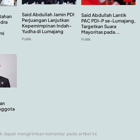
Said Abdullah Jamin PDI
Said Abdullah Lantik
tahan
Perjuangan Lanjutkan
PAC PDI-P se-Lumajang,
ndra
Kepemimpinan Indah-
Targetkan Suara
Yudha di Lumajang
Mayoritas pada...
mi
Politik
Politik
an
Anggota
k dapat mengirimkan komentar pada artikel ini.