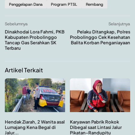
Penggelapan Dana
Program PTSL
Rembang
Sebelumnya
Selanjutnya
Dinakhodai Lora Fahmi, PKB
Pelaku Ditangkap, Polres
Kabupaten Probolinggo
Probolinggo Cek Kesehatan
Tancap Gas Serahkan SK
Balita Korban Penganiayaan
Terbaru
Artikel Terkait
Hendak Ziarah, 2 Wanita asal
Karyawan Pabrik Rokok
Lumajang Kena Begal di
Dibegal saat Lintasi Jalur
Jalur...
Pikatan–Randupitu