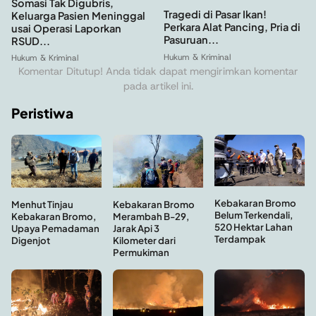
Somasi Tak Digubris,
Tragedi di Pasar Ikan!
Keluarga Pasien Meninggal
Perkara Alat Pancing, Pria di
usai Operasi Laporkan
Pasuruan...
RSUD...
Hukum & Kriminal
Hukum & Kriminal
Komentar Ditutup! Anda tidak dapat mengirimkan komentar
pada artikel ini.
Peristiwa
Kebakaran Bromo
Menhut Tinjau
Kebakaran Bromo
Belum Terkendali,
Kebakaran Bromo,
Merambah B-29,
520 Hektar Lahan
Upaya Pemadaman
Jarak Api 3
Terdampak
Digenjot
Kilometer dari
Permukiman