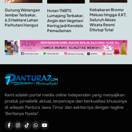
Kebakaran Bromo
Gunung Watangan
Hutan TNBTS
Meluas hingga JLKT,
Jember Terbakar,
Lumajang Terbakar,
Seluruh Akses
6,5 Hektare Lahan
Angin dan Vegetasi
Wisata Resmi
Perhutani Hangus
Kering jadi Kendala
Ditutup Total
Pemadaman
Kami adalah portal media online independen yang menyajikan
produk jurnalistik aktual, terpercaya dan berkualitas khususnya
di wilayah Pantura Jawa Timur dan sekitarnya dengan tagline
'Beritanya Nyata!'.