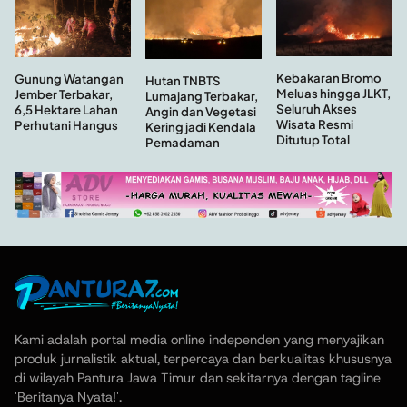
Kebakaran Bromo
Gunung Watangan
Hutan TNBTS
Meluas hingga JLKT,
Jember Terbakar,
Lumajang Terbakar,
Seluruh Akses
6,5 Hektare Lahan
Angin dan Vegetasi
Wisata Resmi
Perhutani Hangus
Kering jadi Kendala
Ditutup Total
Pemadaman
Kami adalah portal media online independen yang menyajikan
produk jurnalistik aktual, terpercaya dan berkualitas khususnya
di wilayah Pantura Jawa Timur dan sekitarnya dengan tagline
'Beritanya Nyata!'.