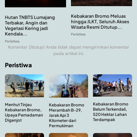
Kebakaran Bromo Meluas
Hutan TNBTS Lumajang
hingga JLKT, Seluruh Akses
Terbakar, Angin dan
Wisata Resmi Ditutup...
Vegetasi Kering jadi
Kendala...
Peristiwa
Peristiwa
Komentar Ditutup! Anda tidak dapat mengirimkan komentar
pada artikel ini.
Peristiwa
Kebakaran Bromo
Menhut Tinjau
Kebakaran Bromo
Belum Terkendali,
Kebakaran Bromo,
Merambah B-29,
520 Hektar Lahan
Upaya Pemadaman
Jarak Api 3
Terdampak
Digenjot
Kilometer dari
Permukiman