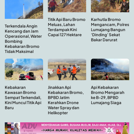
Titik Api Baru Bromo
Karhutla Bromo
Meluas, Lahan
Mengancam, Polres
Terkendala Angin
Terdampak Kini
Lumajang Bangun
Kencang dan Jam
Capai 127 Hektare
‘Dinding’ Sekat
Operasional, Water
Bakar Darurat
Bombing
Kebakaran Bromo
Tidak Maksimal
Kebakaran
Api Kebakaran
Jinakkan Api
Kawasan Bromo
Bromo Mengarah
Kebakaran Bromo,
Sempat Terkendali,
ke B-29, BPBD
BPBD Jatim
Kini Muncul Titik Api
Lumajang Siaga
Kerahkan Drone
Baru
Water Spray dan
Helikopter