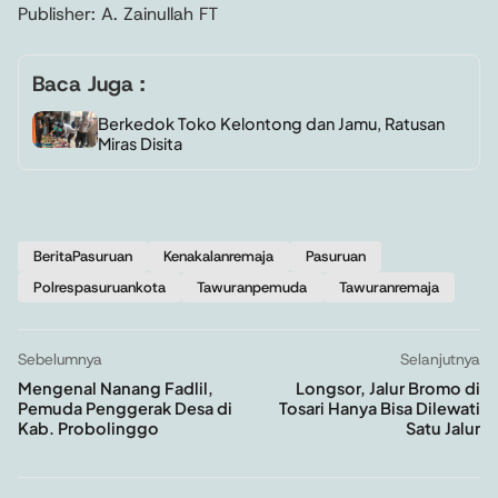
Publisher: A. Zainullah FT
Baca Juga :
Berkedok Toko Kelontong dan Jamu, Ratusan
Miras Disita
BeritaPasuruan
Kenakalanremaja
Pasuruan
Polrespasuruankota
Tawuranpemuda
Tawuranremaja
Sebelumnya
Selanjutnya
Mengenal Nanang Fadlil,
Longsor, Jalur Bromo di
Pemuda Penggerak Desa di
Tosari Hanya Bisa Dilewati
Kab. Probolinggo
Satu Jalur