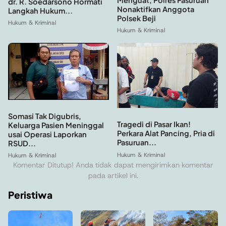
dr. R. Soedarsono Hormati
Nonaktifkan Anggota
Langkah Hukum...
Polsek Beji
Hukum & Kriminal
Hukum & Kriminal
Somasi Tak Digubris,
Tragedi di Pasar Ikan!
Keluarga Pasien Meninggal
Perkara Alat Pancing, Pria di
usai Operasi Laporkan
Pasuruan...
RSUD...
Hukum & Kriminal
Hukum & Kriminal
Komentar Ditutup! Anda tidak dapat mengirimkan komentar
pada artikel ini.
Peristiwa