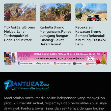
Kebakaran
Titik Api Baru Bromo
Karhutla Bromo
Kawasan Bromo
Meluas, Lahan
Mengancam, Polres
Sempat Terkendali,
Terdampak Kini
Lumajang Bangun
Kini Muncul Titik Api
Capai 127 Hektare
‘Dinding’ Sekat
Baru
Bakar Darurat
Kami adalah portal media online independen yang menyajikan
produk jurnalistik aktual, terpercaya dan berkualitas khususnya
di wilayah Pantura Jawa Timur dan sekitarnya dengan tagline