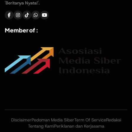
'Beritanya Nyata!'.
Member of :
Disclaimer
Pedoman Media Siber
Term Of Service
Redaksi
Tentang Kami
Periklanan dan Kerjasama