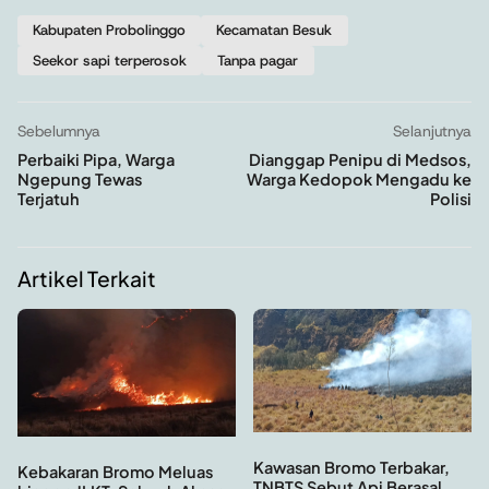
Kabupaten Probolinggo
Kecamatan Besuk
Seekor sapi terperosok
Tanpa pagar
Sebelumnya
Selanjutnya
Perbaiki Pipa, Warga
Dianggap Penipu di Medsos,
Ngepung Tewas
Warga Kedopok Mengadu ke
Terjatuh
Polisi
Artikel Terkait
Kawasan Bromo Terbakar,
Kebakaran Bromo Meluas
TNBTS Sebut Api Berasal