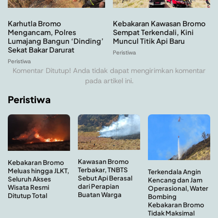
Kebakaran Kawasan Bromo
Karhutla Bromo
Sempat Terkendali, Kini
Mengancam, Polres
Muncul Titik Api Baru
Lumajang Bangun ‘Dinding’
Sekat Bakar Darurat
Peristiwa
Peristiwa
Komentar Ditutup! Anda tidak dapat mengirimkan komentar
pada artikel ini.
Peristiwa
Kawasan Bromo
Kebakaran Bromo
Terbakar, TNBTS
Meluas hingga JLKT,
Terkendala Angin
Sebut Api Berasal
Seluruh Akses
Kencang dan Jam
dari Perapian
Wisata Resmi
Operasional, Water
Buatan Warga
Ditutup Total
Bombing
Kebakaran Bromo
Tidak Maksimal