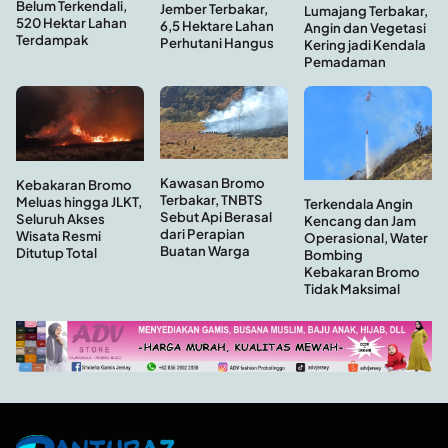
Belum Terkendali,
Jember Terbakar,
Lumajang Terbakar,
520 Hektar Lahan
6,5 Hektare Lahan
Angin dan Vegetasi
Terdampak
Perhutani Hangus
Kering jadi Kendala
Pemadaman
Kawasan Bromo
Kebakaran Bromo
Terbakar, TNBTS
Meluas hingga JLKT,
Terkendala Angin
Sebut Api Berasal
Seluruh Akses
Kencang dan Jam
dari Perapian
Wisata Resmi
Operasional, Water
Buatan Warga
Ditutup Total
Bombing
Kebakaran Bromo
Tidak Maksimal