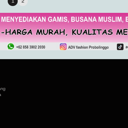
1
2
ang
a