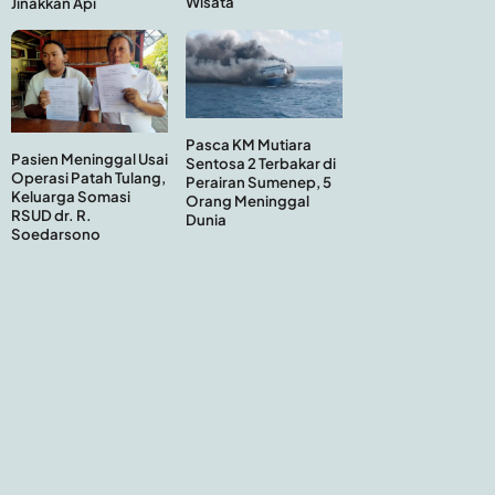
Wisata
Jinakkan Api
Pasca KM Mutiara
Pasien Meninggal Usai
Sentosa 2 Terbakar di
Operasi Patah Tulang,
Perairan Sumenep, 5
Keluarga Somasi
Orang Meninggal
RSUD dr. R.
Dunia
Soedarsono