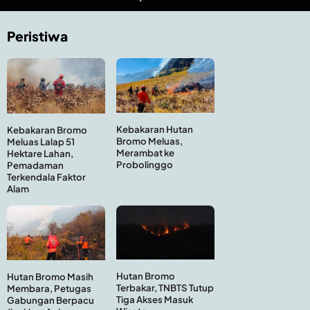
Peristiwa
Kebakaran Hutan
Kebakaran Bromo
Bromo Meluas,
Meluas Lalap 51
Merambat ke
Hektare Lahan,
Probolinggo
Pemadaman
Terkendala Faktor
Alam
Hutan Bromo
Hutan Bromo Masih
Terbakar, TNBTS Tutup
Membara, Petugas
Tiga Akses Masuk
Gabungan Berpacu