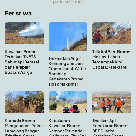
pada artikel ini.
Peristiwa
Titik Api Baru Bromo
Kawasan Bromo
Meluas, Lahan
Terbakar, TNBTS
Terkendala Angin
Terdampak Kini
Sebut Api Berasal
Kencang dan Jam
Capai 127 Hektare
dari Perapian
Operasional, Water
Buatan Warga
Bombing
Kebakaran Bromo
Tidak Maksimal
Kebakaran
Jinakkan Api
Karhutla Bromo
Kawasan Bromo
Kebakaran Bromo,
Mengancam, Polres
Sempat Terkendali,
BPBD Jatim
Lumajang Bangun
Kini Muncul Titik Api
Kerahkan Drone
‘Dinding’ Sekat