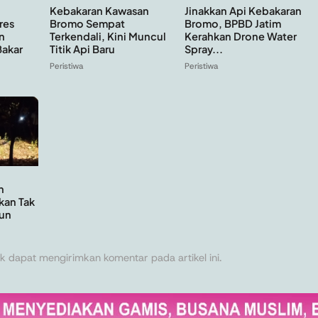
Kebakaran Kawasan
Jinakkan Api Kebakaran
Bromo Sempat
Bromo, BPBD Jatim
res
Terkendali, Kini Muncul
Kerahkan Drone Water
n
Titik Api Baru
Spray...
Bakar
Peristiwa
Peristiwa
n
kan Tak
un
k dapat mengirimkan komentar pada artikel ini.