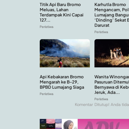
Titik Api Baru Bromo
Karhutla Bromo
Meluas, Lahan
Mengancam, Pol
Terdampak Kini Capai
Lumajang Bangu
127...
‘Dinding’ Sekat 
Darurat
Peristiwa
Peristiwa
Api Kebakaran Bromo
Wanita Winonga
Mengarah ke B-29,
Pasuruan Ditemu
BPBD Lumajang Siaga
Bernyawa di Keb
Jeruk, Ada...
Peristiwa
Peristiwa
Komentar Ditutup! Anda tida