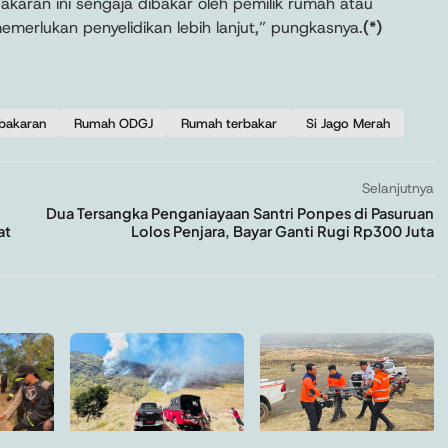
karan ini sengaja dibakar oleh pemilik rumah atau
memerlukan penyelidikan lebih lanjut,” pungkasnya.
(*)
ebakaran
Rumah ODGJ
Rumah terbakar
Si Jago Merah
Selanjutnya
Dua Tersangka Penganiayaan Santri Ponpes di Pasuruan
at
Lolos Penjara, Bayar Ganti Rugi Rp300 Juta