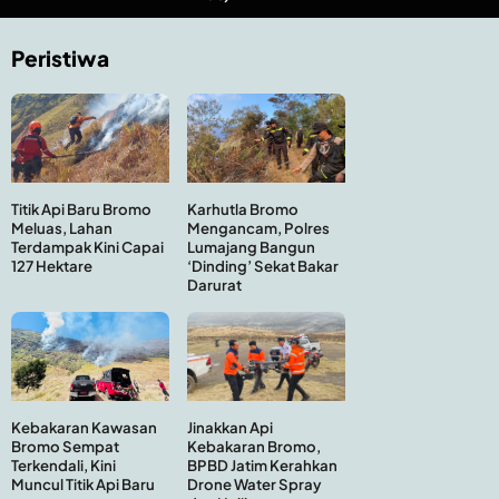
Peristiwa
Titik Api Baru Bromo
Karhutla Bromo
Meluas, Lahan
Mengancam, Polres
Terdampak Kini Capai
Lumajang Bangun
127 Hektare
‘Dinding’ Sekat Bakar
Darurat
Kebakaran Kawasan
Jinakkan Api
Bromo Sempat
Kebakaran Bromo,
Terkendali, Kini
BPBD Jatim Kerahkan
Muncul Titik Api Baru
Drone Water Spray