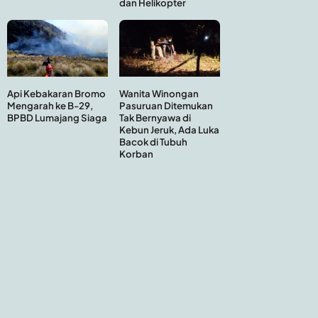
dan Helikopter
Api Kebakaran Bromo
Wanita Winongan
Mengarah ke B-29,
Pasuruan Ditemukan
BPBD Lumajang Siaga
Tak Bernyawa di
Kebun Jeruk, Ada Luka
Bacok di Tubuh
Korban