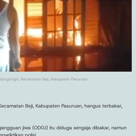
dungringin, Kecamatan Beji, Kabupaten Pasuruan.
Kecamatan Beji, Kabupaten Pasuruan, hangus terbakar,
angguan jiwa (ODGJ) itu diduga sengaja dibakar, namun
yelidikan polisi.