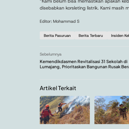
“Kami belum bisa memastikan apakah keba
disebabkan korsleting listrik. Kami masih 
Editor: Mohammad S
Berita Pasuruan
Berita Terbaru
Insiden K
Sebelumnya
Kemendikdasmen Revitalisasi 31 Sekolah di
Lumajang, Prioritaskan Bangunan Rusak Ber
Artikel Terkait