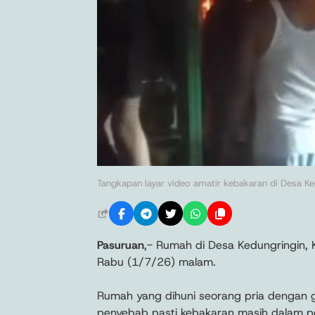
Tangkapan layar video amatir kebakaran di Desa Ke
Pasuruan
,- Rumah di Desa Kedungringin, 
Rabu (1/7/26) malam.
Rumah yang dihuni seorang pria dengan g
penyebab pasti kebakaran masih dalam pen