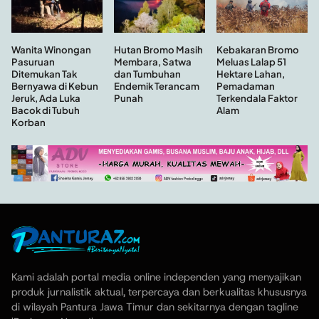
Hutan Bromo Masih
Wanita Winongan
Kebakaran Bromo
Membara, Satwa
Pasuruan
Meluas Lalap 51
dan Tumbuhan
Ditemukan Tak
Hektare Lahan,
Endemik Terancam
Bernyawa di Kebun
Pemadaman
Punah
Jeruk, Ada Luka
Terkendala Faktor
Bacok di Tubuh
Alam
Korban
Kami adalah portal media online independen yang menyajikan
produk jurnalistik aktual, terpercaya dan berkualitas khususnya
di wilayah Pantura Jawa Timur dan sekitarnya dengan tagline