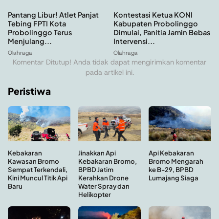
Pantang Libur! Atlet Panjat
Kontestasi Ketua KONI
Tebing FPTI Kota
Kabupaten Probolinggo
Probolinggo Terus
Dimulai, Panitia Jamin Bebas
Menjulang...
Intervensi...
Olahraga
Olahraga
Komentar Ditutup! Anda tidak dapat mengirimkan komentar
pada artikel ini.
Peristiwa
Kebakaran
Api Kebakaran
Jinakkan Api
Kawasan Bromo
Bromo Mengarah
Kebakaran Bromo,
Sempat Terkendali,
ke B-29, BPBD
BPBD Jatim
Kini Muncul Titik Api
Lumajang Siaga
Kerahkan Drone
Baru
Water Spray dan
Helikopter