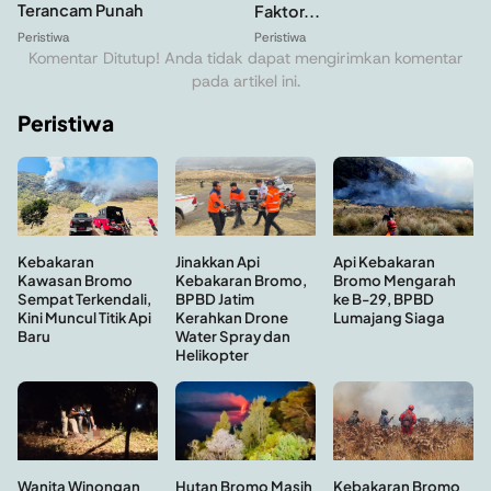
Terancam Punah
Faktor...
Peristiwa
Peristiwa
Komentar Ditutup! Anda tidak dapat mengirimkan komentar
pada artikel ini.
Peristiwa
Kebakaran
Api Kebakaran
Jinakkan Api
Kawasan Bromo
Bromo Mengarah
Kebakaran Bromo,
Sempat Terkendali,
ke B-29, BPBD
BPBD Jatim
Kini Muncul Titik Api
Lumajang Siaga
Kerahkan Drone
Baru
Water Spray dan
Helikopter
Hutan Bromo Masih
Wanita Winongan
Kebakaran Bromo