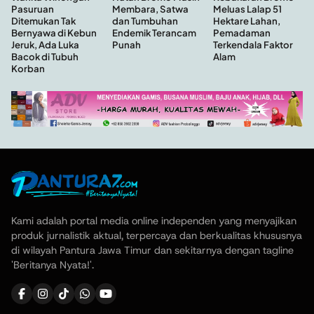
Membara, Satwa
Pasuruan
Meluas Lalap 51
dan Tumbuhan
Ditemukan Tak
Hektare Lahan,
Endemik Terancam
Bernyawa di Kebun
Pemadaman
Punah
Jeruk, Ada Luka
Terkendala Faktor
Bacok di Tubuh
Alam
Korban
Kami adalah portal media online independen yang menyajikan
produk jurnalistik aktual, terpercaya dan berkualitas khususnya
di wilayah Pantura Jawa Timur dan sekitarnya dengan tagline
'Beritanya Nyata!'.