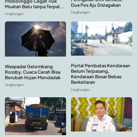
Probolinggo Cegat Truk
Dua Pos Aju Disiagakan
Muatan Batu tanpa Terpal...
Lingkungan
Lingkungan
Portal Pembatas Kendaraan
Waspadai Gelombang
Belum Terpasang,
Rossby, Cuaca Cerah Bisa
Kendaraan Besar Bebas
Berubah Hujan Mendadak
Berkeliaran
Lingkungan
Lingkungan