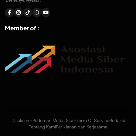
'Beritanya Nyata!'.
Member of :
Disclaimer
Pedoman Media Siber
Term Of Service
Redaksi
Tentang Kami
Periklanan dan Kerjasama