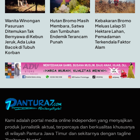
Hutan Bromo Masih
Wanita Winongan
Kebakaran Bromo
Membara, Satwa
Pasuruan
Meluas Lalap 51
dan Tumbuhan
Ditemukan Tak
Hektare Lahan,
Endemik Terancam
Bernyawa di Kebun
Pemadaman
Punah
Jeruk, Ada Luka
Terkendala Faktor
Bacok di Tubuh
Alam
Korban
Kami adalah portal media online independen yang menyajikan
produk jurnalistik aktual, terpercaya dan berkualitas khususnya
di wilayah Pantura Jawa Timur dan sekitarnya dengan tagline