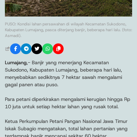
PUSO: Kondisi lahan persawahan di wilayah Kecamatan Sukodono,
Kabupaten Lumajang, pasca diterjang banjir, beberapa hari lalu. (foto:
Asmadi).
Lumajang
,- Banjir yang menerjang Kecamatan
Sukodono, Kabupaten Lumajang, beberapa hari lalu,
menyebabkan sedikitnya 7 hektar sawah mengalami
gagal panen atau puso.
Para petani diperkirakan mengalami kerugian hingga Rp
10 juta untuk setiap hektar lahan yang rusak total.
Ketua Perkumpulan Petani Pangan Nasional Jawa Timur
Iskak Subagio mengatakan, total lahan pertanian yang
terdampak banjir mencapai sekitar 60 hektar.