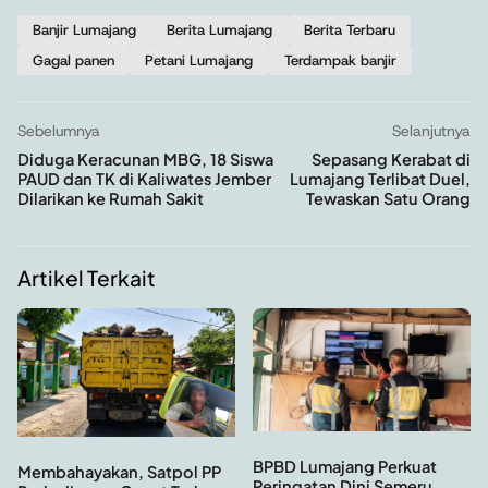
Banjir Lumajang
Berita Lumajang
Berita Terbaru
Gagal panen
Petani Lumajang
Terdampak banjir
Sebelumnya
Selanjutnya
Diduga Keracunan MBG, 18 Siswa
Sepasang Kerabat di
PAUD dan TK di Kaliwates Jember
Lumajang Terlibat Duel,
Dilarikan ke Rumah Sakit
Tewaskan Satu Orang
Artikel Terkait
BPBD Lumajang Perkuat
Membahayakan, Satpol PP
Peringatan Dini Semeru,