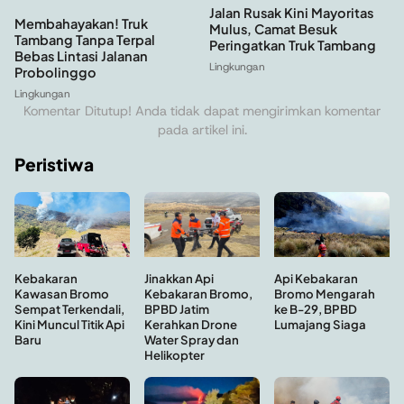
Jalan Rusak Kini Mayoritas
Membahayakan! Truk
Mulus, Camat Besuk
Tambang Tanpa Terpal
Peringatkan Truk Tambang
Bebas Lintasi Jalanan
Lingkungan
Probolinggo
Lingkungan
Komentar Ditutup! Anda tidak dapat mengirimkan komentar
pada artikel ini.
Peristiwa
Kebakaran
Api Kebakaran
Jinakkan Api
Kawasan Bromo
Bromo Mengarah
Kebakaran Bromo,
Sempat Terkendali,
ke B-29, BPBD
BPBD Jatim
Kini Muncul Titik Api
Lumajang Siaga
Kerahkan Drone
Baru
Water Spray dan
Helikopter