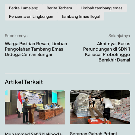
Berita Lumajang
Berita Terbaru
Limbah tambang emas
Pencemaran Lingkungan
Tambang Emas Ilegal
Sebelumnya
Selanjutnya
Warga Pasirian Resah, Limbah
Akhirnya, Kasus
Pengolahan Tambang Emas
Perundungan di SDN 1
Diduga Cemari Sungai
Kaliacar Probolinggo
Berakhir Damai
Artikel Terkait
Serapan Gabah Petani
Muhammad Safi’i Nakhodai