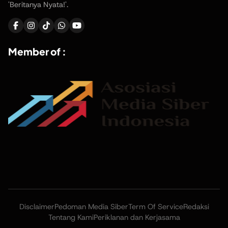
'Beritanya Nyata!'.
Member of :
Disclaimer
Pedoman Media Siber
Term Of Service
Redaksi
Tentang Kami
Periklanan dan Kerjasama