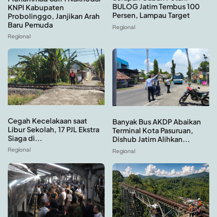
BULOG Jatim Tembus 100
KNPI Kabupaten
Persen, Lampau Target
Probolinggo, Janjikan Arah
Baru Pemuda
Regional
Regional
Cegah Kecelakaan saat
Banyak Bus AKDP Abaikan
Libur Sekolah, 17 PJL Ekstra
Terminal Kota Pasuruan,
Siaga di...
Dishub Jatim Alihkan...
Regional
Regional