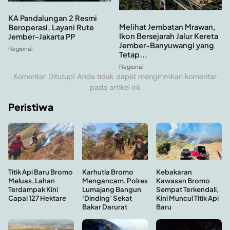
KA Pandalungan 2 Resmi
Melihat Jembatan Mrawan,
Beroperasi, Layani Rute
Ikon Bersejarah Jalur Kereta
Jember-Jakarta PP
Jember-Banyuwangi yang
Regional
Tetap...
Regional
Komentar Ditutup! Anda tidak dapat mengirimkan komentar
pada artikel ini.
Peristiwa
Kebakaran
Titik Api Baru Bromo
Karhutla Bromo
Kawasan Bromo
Meluas, Lahan
Mengancam, Polres
Sempat Terkendali,
Terdampak Kini
Lumajang Bangun
Kini Muncul Titik Api
Capai 127 Hektare
‘Dinding’ Sekat
Baru
Bakar Darurat