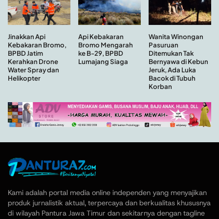
Api Kebakaran
Wanita Winongan
Jinakkan Api
Bromo Mengarah
Pasuruan
Kebakaran Bromo,
ke B-29, BPBD
Ditemukan Tak
BPBD Jatim
Lumajang Siaga
Bernyawa di Kebun
Kerahkan Drone
Jeruk, Ada Luka
Water Spray dan
Bacok di Tubuh
Helikopter
Korban
Kami adalah portal media online independen yang menyajikan
produk jurnalistik aktual, terpercaya dan berkualitas khususnya
di wilayah Pantura Jawa Timur dan sekitarnya dengan tagline