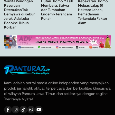
Hutan Bromo Masih
Wanita Winongan
Kebakaran Bromo
Membara, Satwa
Pasuruan
Meluas Lalap 51
dan Tumbuhan
Ditemukan Tak
Hektare Lahan,
Endemik Terancam
Bernyawa di Kebun
Pemadaman
Punah
Jeruk, Ada Luka
Terkendala Faktor
Bacok di Tubuh
Alam
Korban
Kami adalah portal media online independen yang menyajikan
produk jurnalistik aktual, terpercaya dan berkualitas khususnya
di wilayah Pantura Jawa Timur dan sekitarnya dengan tagline
'Beritanya Nyata!'.