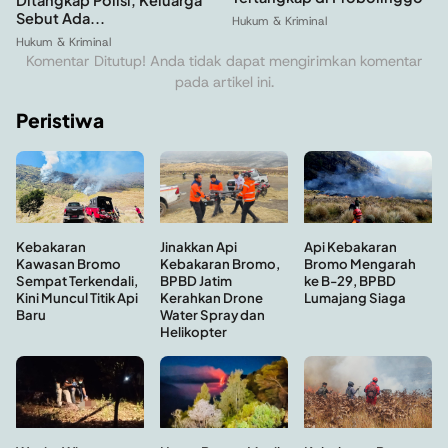
Ditangkap Polisi, Keluarga
Sebut Ada...
Hukum & Kriminal
Hukum & Kriminal
Komentar Ditutup! Anda tidak dapat mengirimkan komentar
pada artikel ini.
Peristiwa
Kebakaran
Api Kebakaran
Jinakkan Api
Kawasan Bromo
Bromo Mengarah
Kebakaran Bromo,
Sempat Terkendali,
ke B-29, BPBD
BPBD Jatim
Kini Muncul Titik Api
Lumajang Siaga
Kerahkan Drone
Baru
Water Spray dan
Helikopter