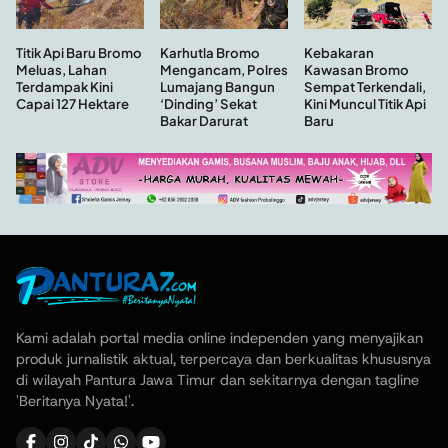
Kebakaran
Titik Api Baru Bromo
Karhutla Bromo
Kawasan Bromo
Meluas, Lahan
Mengancam, Polres
Sempat Terkendali,
Terdampak Kini
Lumajang Bangun
Kini Muncul Titik Api
Capai 127 Hektare
‘Dinding’ Sekat
Baru
Bakar Darurat
Kami adalah portal media online independen yang menyajikan
produk jurnalistik aktual, terpercaya dan berkualitas khususnya
di wilayah Pantura Jawa Timur dan sekitarnya dengan tagline
'Beritanya Nyata!'.