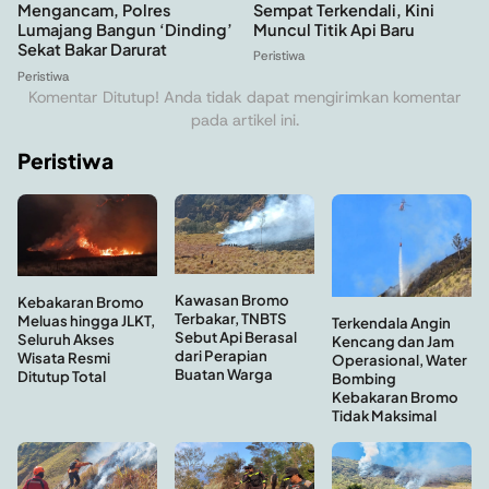
Sempat Terkendali, Kini
Mengancam, Polres
Muncul Titik Api Baru
Lumajang Bangun ‘Dinding’
Sekat Bakar Darurat
Peristiwa
Peristiwa
Komentar Ditutup! Anda tidak dapat mengirimkan komentar
pada artikel ini.
Peristiwa
Kawasan Bromo
Kebakaran Bromo
Terbakar, TNBTS
Meluas hingga JLKT,
Terkendala Angin
Sebut Api Berasal
Seluruh Akses
Kencang dan Jam
dari Perapian
Wisata Resmi
Operasional, Water
Buatan Warga
Ditutup Total
Bombing
Kebakaran Bromo
Tidak Maksimal