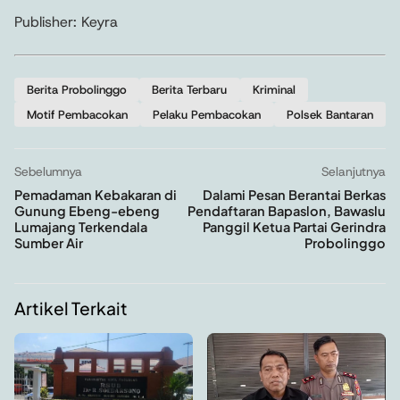
Publisher: Keyra
Berita Probolinggo
Berita Terbaru
Kriminal
Motif Pembacokan
Pelaku Pembacokan
Polsek Bantaran
Sebelumnya
Selanjutnya
Pemadaman Kebakaran di
Dalami Pesan Berantai Berkas
Gunung Ebeng-ebeng
Pendaftaran Bapaslon, Bawaslu
Lumajang Terkendala
Panggil Ketua Partai Gerindra
Sumber Air
Probolinggo
Artikel Terkait