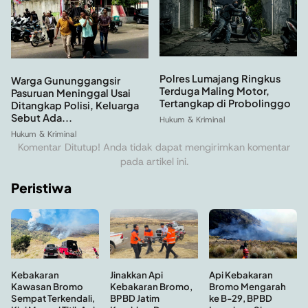
Polres Lumajang Ringkus
Warga Gununggangsir
Terduga Maling Motor,
Pasuruan Meninggal Usai
Tertangkap di Probolinggo
Ditangkap Polisi, Keluarga
Sebut Ada...
Hukum & Kriminal
Hukum & Kriminal
Komentar Ditutup! Anda tidak dapat mengirimkan komentar
pada artikel ini.
Peristiwa
Kebakaran
Api Kebakaran
Jinakkan Api
Kawasan Bromo
Bromo Mengarah
Kebakaran Bromo,
Sempat Terkendali,
ke B-29, BPBD
BPBD Jatim