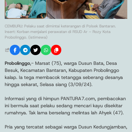
CEMBURU: Pelaku saat dimintai keterangan di Polsek Bantaran.
Insert: Korban menjalani perawatan di RSUD Ar – Rozy Kota
Probolinggo. (istimewa)
Probolinggo
,- Marsat (75), warga Dusun Bata, Desa
Besuk, Kecamatan Bantaran, Kabupaten Probolinggo
kalap. Ia tega membacok tetangga seberang desanya
hingga sekarat, Selasa siang (3/09/24).
Informasi yang di himpun PANTURA7.com, pembacokan
ini bermula saat pelaku sedang mencari kayu disekitar
rumahnya. Tak lama berselang melintas lah Ahyek (47).
Pria yang tercatat sebagai warga Dusun Kedungjamban,