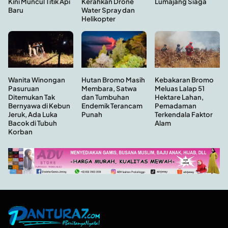
Kini Muncul Titik Api
Lumajang Siaga
Kerahkan Drone
Baru
Water Spray dan
Helikopter
Hutan Bromo Masih
Wanita Winongan
Kebakaran Bromo
Membara, Satwa
Pasuruan
Meluas Lalap 51
dan Tumbuhan
Ditemukan Tak
Hektare Lahan,
Endemik Terancam
Bernyawa di Kebun
Pemadaman
Punah
Jeruk, Ada Luka
Terkendala Faktor
Bacok di Tubuh
Alam
Korban