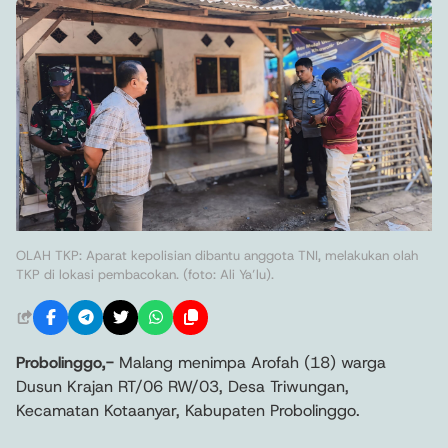
OLAH TKP: Aparat kepolisian dibantu anggota TNI, melakukan olah
TKP di lokasi pembacokan. (foto: Ali Ya’lu).
Probolinggo,-
Malang menimpa Arofah (18) warga
Dusun Krajan RT/06 RW/03, Desa Triwungan,
Kecamatan Kotaanyar, Kabupaten Probolinggo.