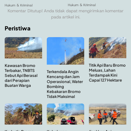
Hukum & Kriminal
Hukum & Kriminal
Komentar Ditutup! Anda tidak dapat mengirimkan komentar
pada artikel ini.
Peristiwa
Titik Api Baru Bromo
Kawasan Bromo
Meluas, Lahan
Terbakar, TNBTS
Terkendala Angin
Terdampak Kini
Sebut Api Berasal
Kencang dan Jam
Capai 127 Hektare
dari Perapian
Operasional, Water
Buatan Warga
Bombing
Kebakaran Bromo
Tidak Maksimal