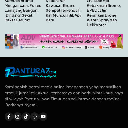
Kebakaran
Jinakkan Api
Karhutla Bromo
Kawasan Bromo
Kebakaran Bromo,
Mengancam, Polres
Sempat Terkendali,
BPBD Jatim
Lumajang Bangun
Kini Muncul Titik Api
Kerahkan Drone
‘Dinding’ Sekat
Baru
Water Spray dan
Bakar Darurat
Helikopter
Kami adalah portal media online independen yang menyajikan
produk jurnalistik aktual, terpercaya dan berkualitas khususnya
di wilayah Pantura Jawa Timur dan sekitarnya dengan tagline
'Beritanya Nyata!'.