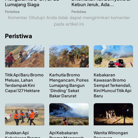
Lumajang Siaga
Kebun Jeruk, Ada...
Peristiwa
Peristiwa
Komentar Ditutup! Anda tidak dapat mengirimkan komentar
pada artikel ini.
Peristiwa
Kebakaran
Titik Api Baru Bromo
Karhutla Bromo
Kawasan Bromo
Meluas, Lahan
Mengancam, Polres
Sempat Terkendali,
Terdampak Kini
Lumajang Bangun
Kini Muncul Titik Api
Capai 127 Hektare
‘Dinding’ Sekat
Baru
Bakar Darurat
Api Kebakaran
Wanita Winongan
Jinakkan Api
Bromo Mengarah
Pasuruan
Kebakaran Bromo,