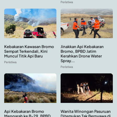
Peristiwa
Kebakaran Kawasan Bromo
Jinakkan Api Kebakaran
Sempat Terkendali, Kini
Bromo, BPBD Jatim
Muncul Titik Api Baru
Kerahkan Drone Water
Spray...
Peristiwa
Peristiwa
Api Kebakaran Bromo
Wanita Winongan Pasuruan
Mengarah ke B-29, BPBD
Ditemukan Tak Bernyawa di