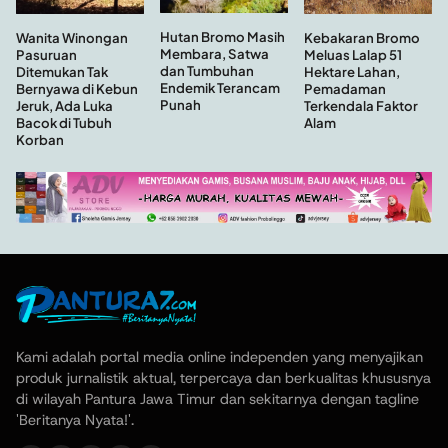
Hutan Bromo Masih
Wanita Winongan
Kebakaran Bromo
Membara, Satwa
Pasuruan
Meluas Lalap 51
dan Tumbuhan
Ditemukan Tak
Hektare Lahan,
Endemik Terancam
Bernyawa di Kebun
Pemadaman
Punah
Jeruk, Ada Luka
Terkendala Faktor
Bacok di Tubuh
Alam
Korban
Kami adalah portal media online independen yang menyajikan
produk jurnalistik aktual, terpercaya dan berkualitas khususnya
di wilayah Pantura Jawa Timur dan sekitarnya dengan tagline
'Beritanya Nyata!'.