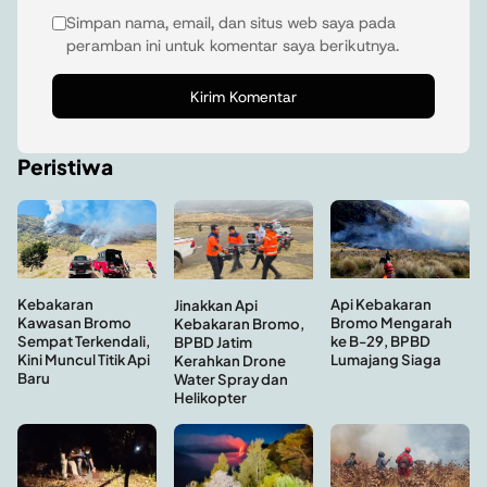
Simpan nama, email, dan situs web saya pada
peramban ini untuk komentar saya berikutnya.
Peristiwa
Kebakaran
Api Kebakaran
Jinakkan Api
Kawasan Bromo
Bromo Mengarah
Kebakaran Bromo,
Sempat Terkendali,
ke B-29, BPBD
BPBD Jatim
Kini Muncul Titik Api
Lumajang Siaga
Kerahkan Drone
Baru
Water Spray dan
Helikopter