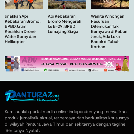
Api Kebakaran
Wanita Winongan
Jinakkan Api
Bromo Mengarah
Pasuruan
Kebakaran Bromo,
ke B-29, BPBD
Ditemukan Tak
BPBD Jatim
Lumajang Siaga
Bernyawa di Kebun
Kerahkan Drone
Jeruk, Ada Luka
Water Spray dan
Bacok di Tubuh
Helikopter
Korban
Kami adalah portal media online independen yang menyajikan
produk jurnalistik aktual, terpercaya dan berkualitas khususnya
di wilayah Pantura Jawa Timur dan sekitarnya dengan tagline
'Beritanya Nyata!'.