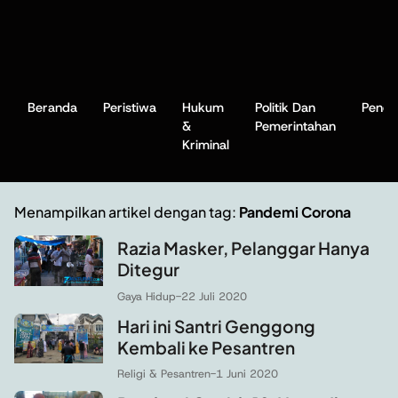
Beranda
Peristiwa
Hukum
Politik Dan
Pendi
&
Pemerintahan
Kriminal
Menampilkan artikel dengan tag:
Pandemi Corona
Razia Masker, Pelanggar Hanya
Ditegur
Gaya Hidup
-
22 Juli 2020
Hari ini Santri Genggong
Kembali ke Pesantren
Religi & Pesantren
-
1 Juni 2020