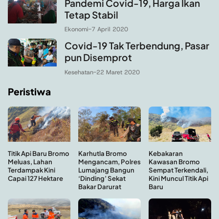
Pandemi Covid-19, Harga Ikan
Tetap Stabil
Ekonomi
-
7 April 2020
Covid-19 Tak Terbendung, Pasar
pun Disemprot
Kesehatan
-
22 Maret 2020
Peristiwa
Kebakaran
Titik Api Baru Bromo
Karhutla Bromo
Kawasan Bromo
Meluas, Lahan
Mengancam, Polres
Sempat Terkendali,
Terdampak Kini
Lumajang Bangun
Kini Muncul Titik Api
Capai 127 Hektare
‘Dinding’ Sekat
Baru
Bakar Darurat