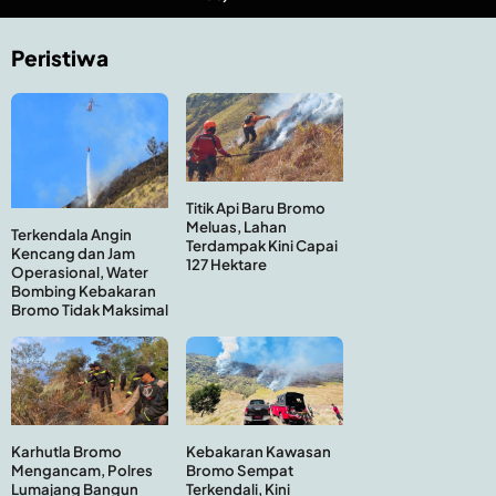
Peristiwa
Titik Api Baru Bromo
Meluas, Lahan
Terkendala Angin
Terdampak Kini Capai
Kencang dan Jam
127 Hektare
Operasional, Water
Bombing Kebakaran
Bromo Tidak Maksimal
Kebakaran Kawasan
Karhutla Bromo
Bromo Sempat
Mengancam, Polres
Terkendali, Kini
Lumajang Bangun