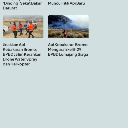
Muncul Titik Api Baru
‘Dinding’ Sekat Bakar
Darurat
Api Kebakaran Bromo
Jinakkan Api
Mengarah ke B-29,
Kebakaran Bromo,
BPBD Lumajang Siaga
BPBD Jatim Kerahkan
Drone Water Spray
dan Helikopter