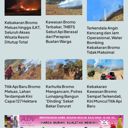
Kawasan Bromo
Kebakaran Bromo
Terbakar, TNBTS
Meluas hingga JLKT,
Terkendala Angin
Sebut Api Berasal
Seluruh Akses
Kencang dan Jam
dari Perapian
Wisata Resmi
Operasional, Water
Buatan Warga
Ditutup Total
Bombing
Kebakaran Bromo
Tidak Maksimal
Kebakaran
Titik Api Baru Bromo
Karhutla Bromo
Kawasan Bromo
Meluas, Lahan
Mengancam, Polres
Sempat Terkendali,
Terdampak Kini
Lumajang Bangun
Kini Muncul Titik Api
Capai 127 Hektare
‘Dinding’ Sekat
Baru
Bakar Darurat