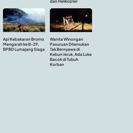
dan Helikopter
Api Kebakaran Bromo
Wanita Winongan
Mengarah ke B-29,
Pasuruan Ditemukan
BPBD Lumajang Siaga
Tak Bernyawa di
Kebun Jeruk, Ada Luka
Bacok di Tubuh
Korban