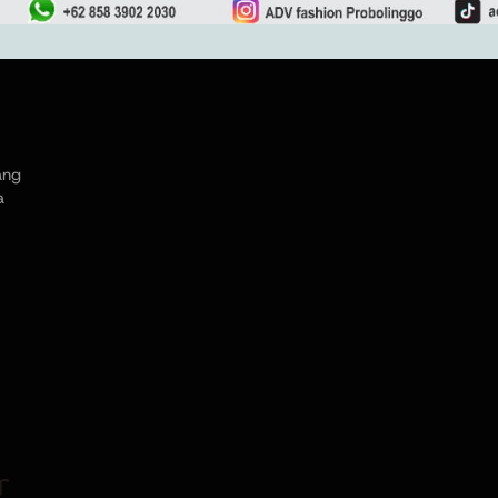
ang
a