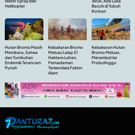
Jeruk, Ada Luka
Water Spray dan
Bacok di Tubuh
Helikopter
Korban
Hutan Bromo Masih
Kebakaran Hutan
Kebakaran Bromo
Membara, Satwa
Bromo Meluas,
Meluas Lalap 51
dan Tumbuhan
Merambat ke
Hektare Lahan,
Endemik Terancam
Probolinggo
Pemadaman
Punah
Terkendala Faktor
Alam