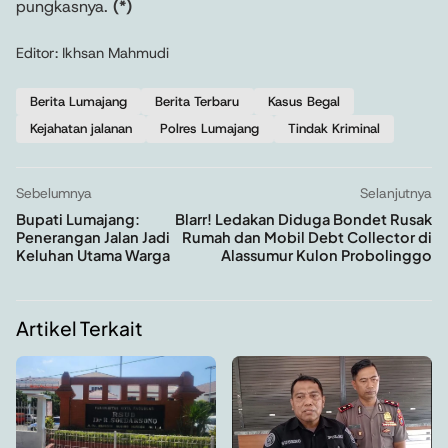
pungkasnya.
(*)
Editor: Ikhsan Mahmudi
Berita Lumajang
Berita Terbaru
Kasus Begal
Kejahatan jalanan
Polres Lumajang
Tindak Kriminal
Sebelumnya
Selanjutnya
Bupati Lumajang:
Blarr! Ledakan Diduga Bondet Rusak
Penerangan Jalan Jadi
Rumah dan Mobil Debt Collector di
Keluhan Utama Warga
Alassumur Kulon Probolinggo
Artikel Terkait