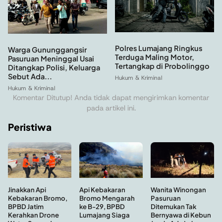
Polres Lumajang Ringkus
Warga Gununggangsir
Terduga Maling Motor,
Pasuruan Meninggal Usai
Tertangkap di Probolinggo
Ditangkap Polisi, Keluarga
Sebut Ada...
Hukum & Kriminal
Hukum & Kriminal
Komentar Ditutup! Anda tidak dapat mengirimkan komentar
pada artikel ini.
Peristiwa
Api Kebakaran
Wanita Winongan
Jinakkan Api
Bromo Mengarah
Pasuruan
Kebakaran Bromo,
ke B-29, BPBD
Ditemukan Tak
BPBD Jatim
Lumajang Siaga
Bernyawa di Kebun
Kerahkan Drone