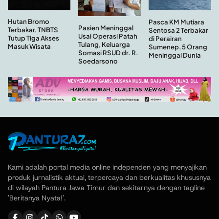
Hutan Bromo
Pasca KM Mutiara
Pasien Meninggal
Terbakar, TNBTS
Sentosa 2 Terbakar
Usai Operasi Patah
Tutup Tiga Akses
di Perairan
Tulang, Keluarga
Masuk Wisata
Sumenep, 5 Orang
Somasi RSUD dr. R.
Meninggal Dunia
Soedarsono
Kami adalah portal media online independen yang menyajikan
produk jurnalistik aktual, terpercaya dan berkualitas khususnya
di wilayah Pantura Jawa Timur dan sekitarnya dengan tagline
'Beritanya Nyata!'.