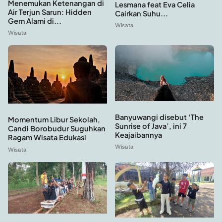
Menemukan Ketenangan di
Lesmana feat Eva Celia
Air Terjun Sarun: Hidden
Cairkan Suhu...
Gem Alami di...
Wisata
Wisata
Banyuwangi disebut ‘The
Momentum Libur Sekolah,
Sunrise of Java’, ini 7
Candi Borobudur Suguhkan
Keajaibannya
Ragam Wisata Edukasi
Wisata
Wisata