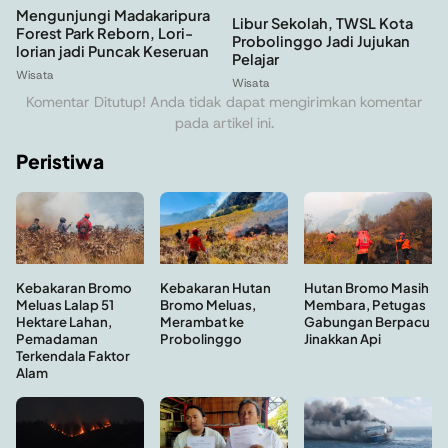
Mengunjungi Madakaripura
Libur Sekolah, TWSL Kota
Forest Park Reborn, Lori-
Probolinggo Jadi Jujukan
lorian jadi Puncak Keseruan
Pelajar
Wisata
Wisata
Komentar Ditutup! Anda tidak dapat mengirimkan komentar
pada artikel ini.
Peristiwa
Kebakaran Hutan
Hutan Bromo Masih
Kebakaran Bromo
Bromo Meluas,
Membara, Petugas
Meluas Lalap 51
Merambat ke
Gabungan Berpacu
Hektare Lahan,
Probolinggo
Jinakkan Api
Pemadaman
Terkendala Faktor
Alam