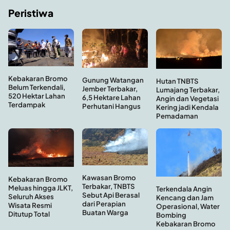
Peristiwa
Kebakaran Bromo
Gunung Watangan
Hutan TNBTS
Belum Terkendali,
Jember Terbakar,
Lumajang Terbakar,
520 Hektar Lahan
6,5 Hektare Lahan
Angin dan Vegetasi
Terdampak
Perhutani Hangus
Kering jadi Kendala
Pemadaman
Kawasan Bromo
Kebakaran Bromo
Terbakar, TNBTS
Meluas hingga JLKT,
Terkendala Angin
Sebut Api Berasal
Seluruh Akses
Kencang dan Jam
dari Perapian
Wisata Resmi
Operasional, Water
Buatan Warga
Ditutup Total
Bombing
Kebakaran Bromo