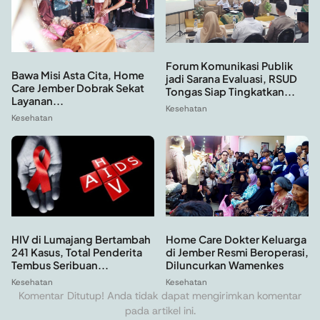
Forum Komunikasi Publik
Bawa Misi Asta Cita, Home
jadi Sarana Evaluasi, RSUD
Care Jember Dobrak Sekat
Tongas Siap Tingkatkan...
Layanan...
Kesehatan
Kesehatan
Home Care Dokter Keluarga
HIV di Lumajang Bertambah
di Jember Resmi Beroperasi,
241 Kasus, Total Penderita
Diluncurkan Wamenkes
Tembus Seribuan...
Kesehatan
Kesehatan
Komentar Ditutup! Anda tidak dapat mengirimkan komentar
pada artikel ini.