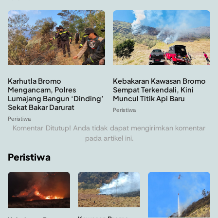
Kebakaran Kawasan Bromo
Karhutla Bromo
Sempat Terkendali, Kini
Mengancam, Polres
Muncul Titik Api Baru
Lumajang Bangun ‘Dinding’
Sekat Bakar Darurat
Peristiwa
Peristiwa
Komentar Ditutup! Anda tidak dapat mengirimkan komentar
pada artikel ini.
Peristiwa