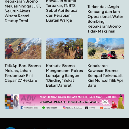
Kawasan Bromo
Kebakaran Bromo
Terbakar, TNBTS
Meluas hingga JLKT,
Terkendala Angin
Sebut Api Berasal
Seluruh Akses
Kencang dan Jam
dari Perapian
Wisata Resmi
Operasional, Water
Buatan Warga
Ditutup Total
Bombing
Kebakaran Bromo
Tidak Maksimal
Kebakaran
Titik Api Baru Bromo
Karhutla Bromo
Kawasan Bromo
Meluas, Lahan
Mengancam, Polres
Sempat Terkendali,
Terdampak Kini
Lumajang Bangun
Kini Muncul Titik Api
Capai 127 Hektare
‘Dinding’ Sekat
Baru
Bakar Darurat