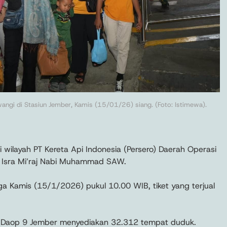
ngi di Stasiun Jember, Kamis (15/01/26) siang. (Foto: Istimewa).
 wilayah PT Kereta Api Indonesia (Persero) Daerah Operasi
g Isra Mi’raj Nabi Muhammad SAW.
 Kamis (15/1/2026) pukul 10.00 WIB, tiket yang terjual
I Daop 9 Jember menyediakan 32.312 tempat duduk.