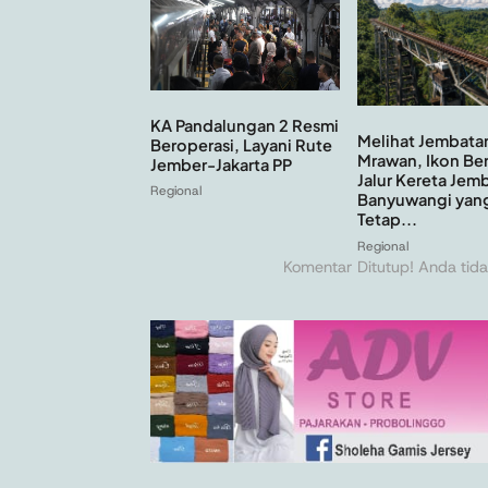
KA Pandalungan 2 Resmi
Melihat Jembata
Beroperasi, Layani Rute
Mrawan, Ikon Ber
Jember-Jakarta PP
Jalur Kereta Jem
Regional
Banyuwangi yan
Tetap...
Regional
Komentar Ditutup! Anda tida