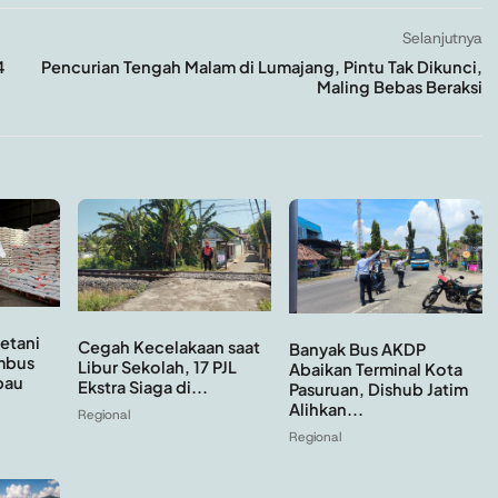
Selanjutnya
4
Pencurian Tengah Malam di Lumajang, Pintu Tak Dikunci,
Maling Bebas Beraksi
etani
Cegah Kecelakaan saat
Banyak Bus AKDP
mbus
Libur Sekolah, 17 PJL
Abaikan Terminal Kota
pau
Ekstra Siaga di...
Pasuruan, Dishub Jatim
Alihkan...
Regional
Regional