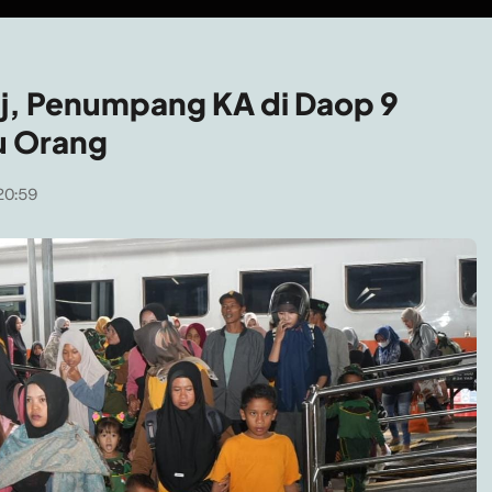
raj, Penumpang KA di Daop 9
u Orang
20:59