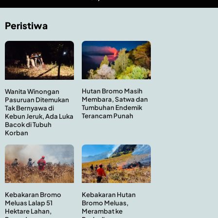
Peristiwa
Hutan Bromo Masih
Wanita Winongan
Membara, Satwa dan
Pasuruan Ditemukan
Tumbuhan Endemik
Tak Bernyawa di
Terancam Punah
Kebun Jeruk, Ada Luka
Bacok di Tubuh
Korban
Kebakaran Hutan
Kebakaran Bromo
Bromo Meluas,
Meluas Lalap 51
Merambat ke
Hektare Lahan,