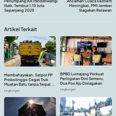
Penumpang KA Pandanwangi
Ancaman Cuaca Ekstrem
Naik, Tembus 1,15 Juta
Meningkat, PMI Jember
Sepanjang 2025
Siagakan Relawan
Artikel Terkait
BPBD Lumajang Perkuat
Membahayakan, Satpol PP
Peringatan Dini Semeru,
Probolinggo Cegat Truk
Dua Pos Aju Disiagakan
Muatan Batu tanpa Terpal...
Lingkungan
Lingkungan