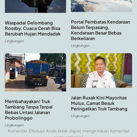
Portal Pembatas Kendaraan
Waspadai Gelombang
Belum Terpasang,
Rossby, Cuaca Cerah Bisa
Kendaraan Besar Bebas
Berubah Hujan Mendadak
Berkeliaran
Lingkungan
Lingkungan
Jalan Rusak Kini Mayoritas
Membahayakan! Truk
Mulus, Camat Besuk
Tambang Tanpa Terpal
Peringatkan Truk Tambang
Bebas Lintasi Jalanan
Lingkungan
Probolinggo
Lingkungan
Komentar Ditutup! Anda tidak dapat mengirimkan komentar