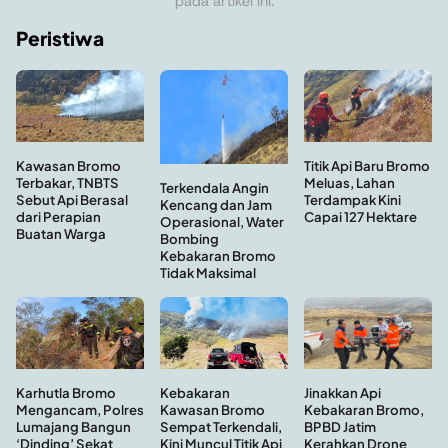
pada artikel ini.
Peristiwa
Titik Api Baru Bromo
Kawasan Bromo
Meluas, Lahan
Terbakar, TNBTS
Terkendala Angin
Terdampak Kini
Sebut Api Berasal
Kencang dan Jam
Capai 127 Hektare
dari Perapian
Operasional, Water
Buatan Warga
Bombing
Kebakaran Bromo
Tidak Maksimal
Kebakaran
Jinakkan Api
Karhutla Bromo
Kawasan Bromo
Kebakaran Bromo,
Mengancam, Polres
Sempat Terkendali,
BPBD Jatim
Lumajang Bangun
Kini Muncul Titik Api
Kerahkan Drone
‘Dinding’ Sekat