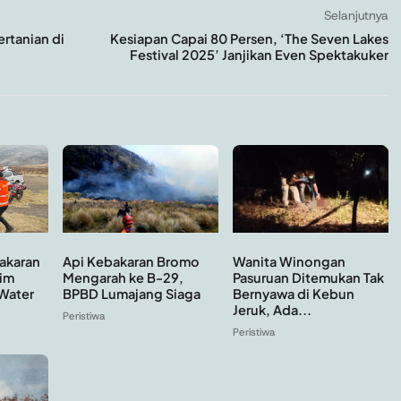
Selanjutnya
rtanian di
Kesiapan Capai 80 Persen, ‘The Seven Lakes
Festival 2025’ Janjikan Even Spektakuker
Api Kebakaran Bromo
Wanita Winongan
akaran
Mengarah ke B-29,
Pasuruan Ditemukan Tak
im
BPBD Lumajang Siaga
Bernyawa di Kebun
Water
Jeruk, Ada...
Peristiwa
Peristiwa