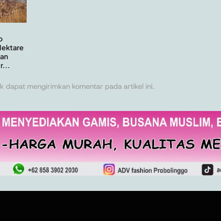
o
Hektare
an
...
k dapat mengirimkan komentar pada artikel ini.