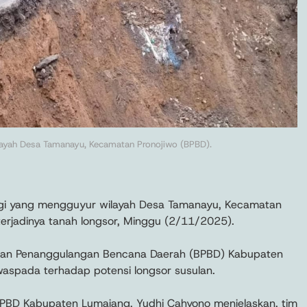
layah Desa Tamanayu, Kecamatan Pronojiwo (BPBD).
nggi yang mengguyur wilayah Desa Tamanayu, Kecamatan
erjadinya tanah longsor, Minggu (2/11/2025).
adan Penanggulangan Bencana Daerah (BPBD) Kabupaten
spada terhadap potensi longsor susulan.
BPBD Kabupaten Lumajang, Yudhi Cahyono menjelaskan, tim