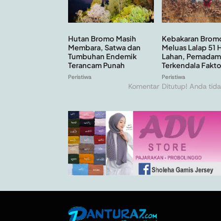
Hutan Bromo Masih
Kebakaran Brom
Membara, Satwa dan
Meluas Lalap 51 
Tumbuhan Endemik
Lahan, Pemadam
Terancam Punah
Terkendala Faktor
Peristiwa
Peristiwa
Komentar Ditutup! Anda tida