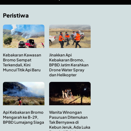
Peristiwa
Kebakaran Kawasan
Jinakkan Api
Bromo Sempat
Kebakaran Bromo,
Terkendali, Kini
BPBD Jatim Kerahkan
Muncul Titik Api Baru
Drone Water Spray
dan Helikopter
Api Kebakaran Bromo
Wanita Winongan
Mengarah ke B-29,
Pasuruan Ditemukan
BPBD Lumajang Siaga
Tak Bernyawa di
Kebun Jeruk, Ada Luka