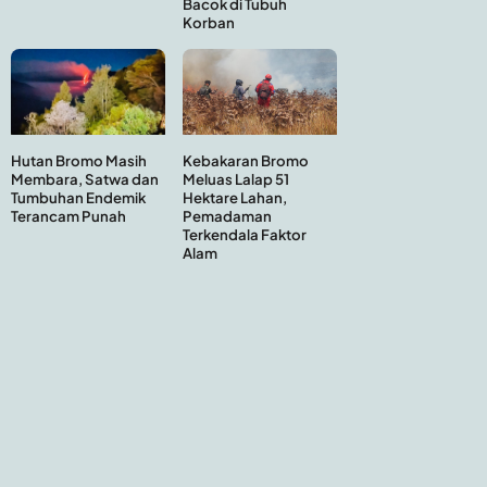
Bacok di Tubuh
Korban
Hutan Bromo Masih
Kebakaran Bromo
Membara, Satwa dan
Meluas Lalap 51
Tumbuhan Endemik
Hektare Lahan,
Terancam Punah
Pemadaman
Terkendala Faktor
Alam