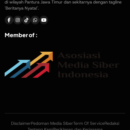
di wilayah Pantura Jawa Timur dan sekitarnya dengan tagline
'Beritanya Nyata!'.
Member of :
Disclaimer
Pedoman Media Siber
Term Of Service
Redaksi
Tentang Kami
Periklanan dan Kerjasama