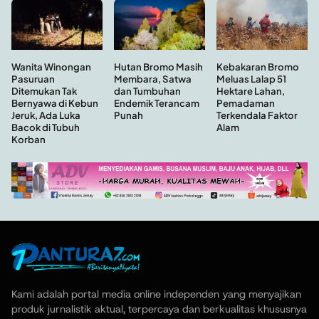
Hutan Bromo Masih
Wanita Winongan
Kebakaran Bromo
Membara, Satwa
Pasuruan
Meluas Lalap 51
dan Tumbuhan
Ditemukan Tak
Hektare Lahan,
Endemik Terancam
Bernyawa di Kebun
Pemadaman
Punah
Jeruk, Ada Luka
Terkendala Faktor
Bacok di Tubuh
Alam
Korban
Kami adalah portal media online independen yang menyajikan
produk jurnalistik aktual, terpercaya dan berkualitas khususnya