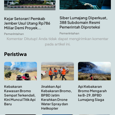
Siber Lumajang Diperkuat,
Kejar Setoran! Pemkab
388 Subdomain Resmi
Jember Usul Utang Rp786
Pemerintah Diproteksi
Miliar Demi Proyek...
Pemerintahan
Pemerintahan
Komentar Ditutup! Anda tidak dapat mengirimkan komentar
pada artikel ini.
Peristiwa
Kebakaran
Api Kebakaran
Jinakkan Api
Kawasan Bromo
Bromo Mengarah
Kebakaran Bromo,
Sempat Terkendali,
ke B-29, BPBD
BPBD Jatim
Kini Muncul Titik Api
Lumajang Siaga
Kerahkan Drone
Baru
Water Spray dan
Helikopter