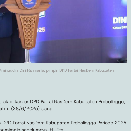
 Aminuddin, Dini Rahmania, pimpin DPD Partai NasDem Kabupaten
tak di kantor DPD Partai NasDem Kabupaten Probolinggo,
 Sabtu (28/6/2025) siang.
tua DPD Partai NasDem Kabupaten Probolinggo Periode 2025
 pemimpin sebelumnya, H. Rifa’i.