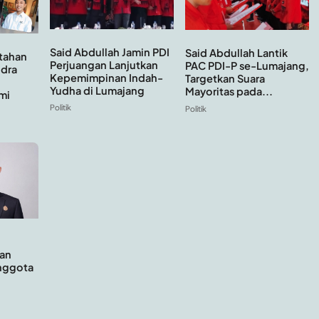
Said Abdullah Jamin PDI
Said Abdullah Lantik
tahan
Perjuangan Lanjutkan
PAC PDI-P se-Lumajang,
ndra
Kepemimpinan Indah-
Targetkan Suara
Yudha di Lumajang
Mayoritas pada...
mi
Politik
Politik
an
Anggota