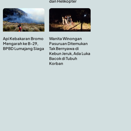
dan Helikopter
Api Kebakaran Bromo
Wanita Winongan
Mengarah ke B-29,
Pasuruan Ditemukan
BPBD Lumajang Siaga
Tak Bernyawa di
Kebun Jeruk, Ada Luka
Bacok di Tubuh
Korban