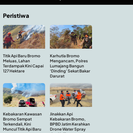
Peristiwa
Titik Api Baru Bromo
Karhutla Bromo
Meluas, Lahan
Mengancam, Polres
Terdampak Kini Capai
Lumajang Bangun
127 Hektare
‘Dinding’ Sekat Bakar
Darurat
Kebakaran Kawasan
Jinakkan Api
Bromo Sempat
Kebakaran Bromo,
Terkendali, Kini
BPBD Jatim Kerahkan
Muncul Titik Api Baru
Drone Water Spray