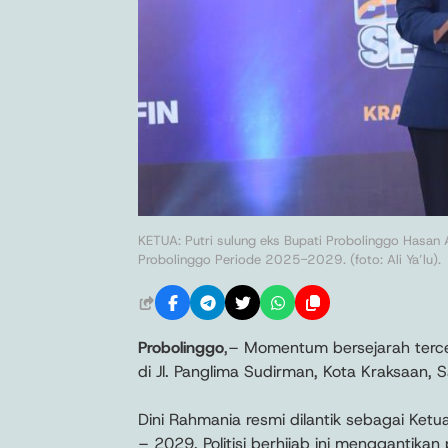
KETUA: Putri sulung eks Bupati Probolinggo Hasan
Probolinggo Periode 2025-2029. (foto: Ali Ya’lu).
Probolinggo
,– Momentum bersejarah terce
di Jl. Panglima Sudirman, Kota Kraksaan,
Dini Rahmania resmi dilantik sebagai Ke
– 2029. Politisi berhijab ini menggantikan