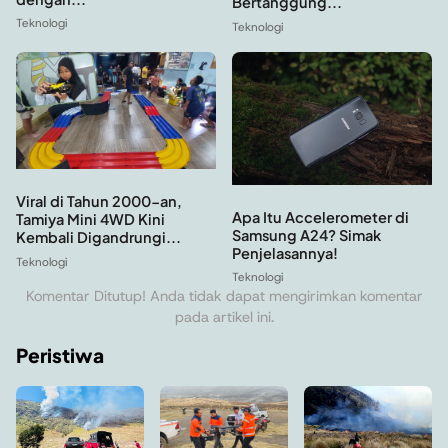
Bertanggung...
Teknologi
Teknologi
Viral di Tahun 2000-an,
Apa Itu Accelerometer di
Tamiya Mini 4WD Kini
Samsung A24? Simak
Kembali Digandrungi...
Penjelasannya!
Teknologi
Teknologi
Komentar Ditutup! Anda tidak dapat mengirimkan komentar
pada artikel ini.
Peristiwa