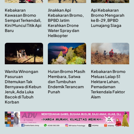
Kebakaran
Api Kebakaran
Jinakkan Api
Kawasan Bromo
Bromo Mengarah
Kebakaran Bromo,
Sempat Terkendali,
ke B-29, BPBD
BPBD Jatim
Kini Muncul Titik Api
Lumajang Siaga
Kerahkan Drone
Baru
Water Spray dan
Helikopter
Hutan Bromo Masih
Wanita Winongan
Kebakaran Bromo
Membara, Satwa
Pasuruan
Meluas Lalap 51
dan Tumbuhan
Ditemukan Tak
Hektare Lahan,
Endemik Terancam
Bernyawa di Kebun
Pemadaman
Punah
Jeruk, Ada Luka
Terkendala Faktor
Bacok di Tubuh
Alam
Korban