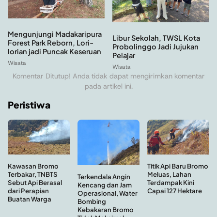
Mengunjungi Madakaripura
Libur Sekolah, TWSL Kota
Forest Park Reborn, Lori-
Probolinggo Jadi Jujukan
lorian jadi Puncak Keseruan
Pelajar
Wisata
Wisata
Komentar Ditutup! Anda tidak dapat mengirimkan komentar
pada artikel ini.
Peristiwa
Titik Api Baru Bromo
Kawasan Bromo
Meluas, Lahan
Terbakar, TNBTS
Terkendala Angin
Terdampak Kini
Sebut Api Berasal
Kencang dan Jam
Capai 127 Hektare
dari Perapian
Operasional, Water
Buatan Warga
Bombing
Kebakaran Bromo