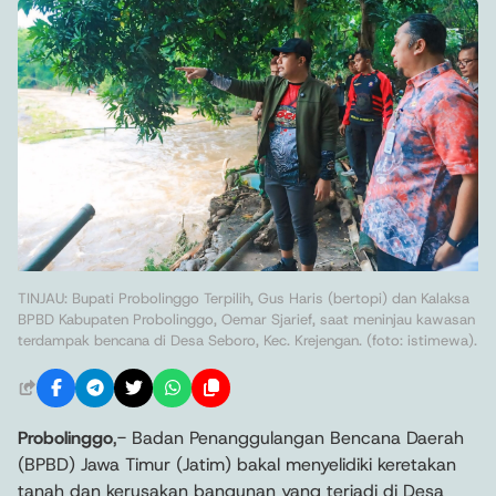
TINJAU: Bupati Probolinggo Terpilih, Gus Haris (bertopi) dan Kalaksa
BPBD Kabupaten Probolinggo, Oemar Sjarief, saat meninjau kawasan
terdampak bencana di Desa Seboro, Kec. Krejengan. (foto: istimewa).
Probolinggo
,- Badan Penanggulangan Bencana Daerah
(BPBD) Jawa Timur (Jatim) bakal menyelidiki keretakan
tanah dan kerusakan bangunan yang terjadi di Desa