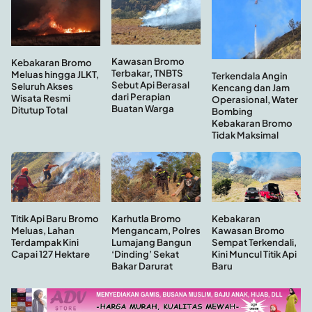
Kawasan Bromo
Kebakaran Bromo
Terbakar, TNBTS
Meluas hingga JLKT,
Terkendala Angin
Sebut Api Berasal
Seluruh Akses
Kencang dan Jam
dari Perapian
Wisata Resmi
Operasional, Water
Buatan Warga
Ditutup Total
Bombing
Kebakaran Bromo
Tidak Maksimal
Kebakaran
Titik Api Baru Bromo
Karhutla Bromo
Kawasan Bromo
Meluas, Lahan
Mengancam, Polres
Sempat Terkendali,
Terdampak Kini
Lumajang Bangun
Kini Muncul Titik Api
Capai 127 Hektare
‘Dinding’ Sekat
Baru
Bakar Darurat