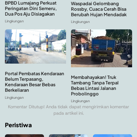
BPBD Lumajang Perkuat
Waspadai Gelombang
Peringatan Dini Semeru,
Rossby, Cuaca Cerah Bisa
Dua Pos Aju Disiagakan
Berubah Hujan Mendadak
Lingkungan
Lingkungan
Portal Pembatas Kendaraan
Membahayakan! Truk
Belum Terpasang,
Tambang Tanpa Terpal
Kendaraan Besar Bebas
Bebas Lintasi Jalanan
Berkeliaran
Probolinggo
Lingkungan
Lingkungan
Komentar Ditutup! Anda tidak dapat mengirimkan komentar
pada artikel ini.
Peristiwa