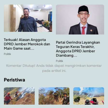
Terkuak! Alasan Anggota
Partai Gerindra Layangkan
DPRD Jember Merokok dan
Teguran Keras Terakhir,
Main Game saat...
Anggota DPRD Jember
Politik
Diambang...
Politik
Komentar Ditutup! Anda tidak dapat mengirimkan komentar
pada artikel ini.
Peristiwa