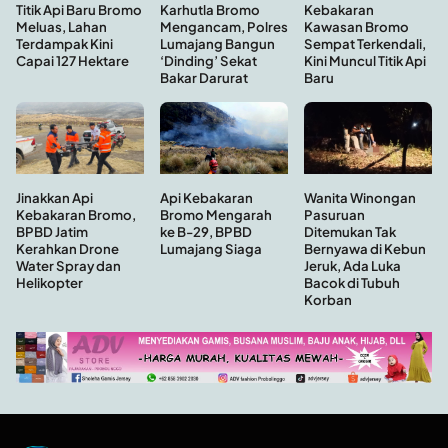
Kebakaran
Titik Api Baru Bromo
Karhutla Bromo
Kawasan Bromo
Meluas, Lahan
Mengancam, Polres
Sempat Terkendali,
Terdampak Kini
Lumajang Bangun
Kini Muncul Titik Api
Capai 127 Hektare
‘Dinding’ Sekat
Baru
Bakar Darurat
Api Kebakaran
Wanita Winongan
Jinakkan Api
Bromo Mengarah
Pasuruan
Kebakaran Bromo,
ke B-29, BPBD
Ditemukan Tak
BPBD Jatim
Lumajang Siaga
Bernyawa di Kebun
Kerahkan Drone
Jeruk, Ada Luka
Water Spray dan
Bacok di Tubuh
Helikopter
Korban